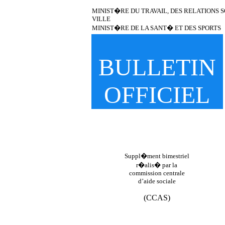
MINIST�RE DU TRAVAIL, DES RELATIONS SO
VILLE
MINIST�RE DE LA SANT� ET DES SPORTS
BULLETIN
OFFICIEL
Suppl�ment bimestriel
r�alis� par la
commission centrale
d’aide sociale
(CCAS)