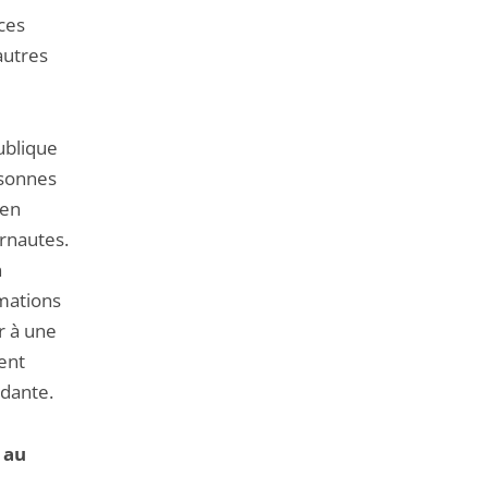
ces
autres
publique
rsonnes
 en
ernautes.
n
mations
r à une
ent
ndante.
 au