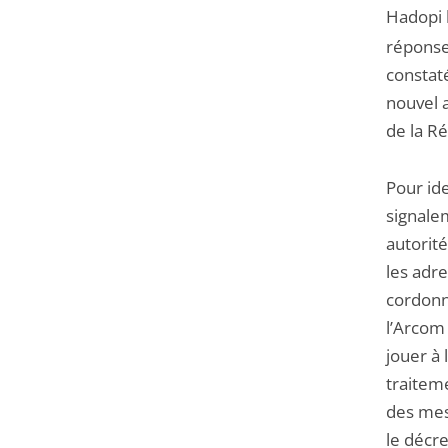
Hadopi 
réponse
constat
nouvel 
de la R
Pour ide
signale
autorité
les adre
cordonné
l’Arcom 
jouer à 
traitem
des mes
le décr