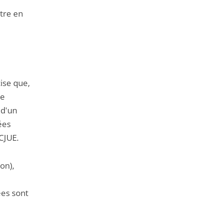
tre en
cise que,
re
 d'un
ées
CJUE.
çon),
ées sont