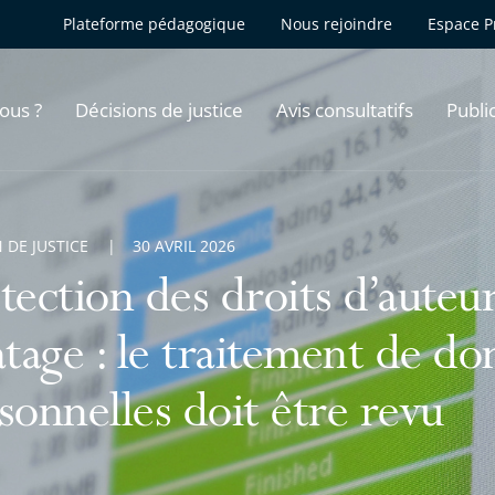
Plateforme pédagogique
Nous rejoindre
Espace P
ous ?
Décisions de justice
Avis consultatifs
Publi
 DE JUSTICE
30 AVRIL 2026
tection des droits d’auteur
atage : le traitement de d
sonnelles doit être revu