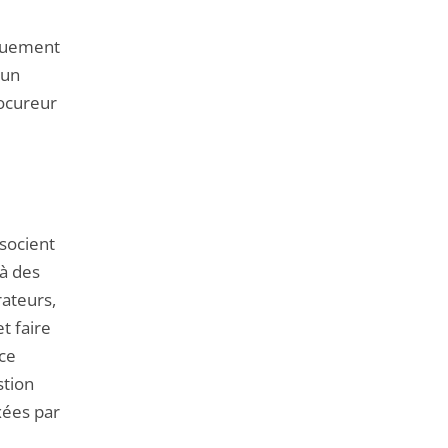
nquement
 un
rocureur
ssocient
 à des
rateurs,
t faire
 ce
tion
xées par