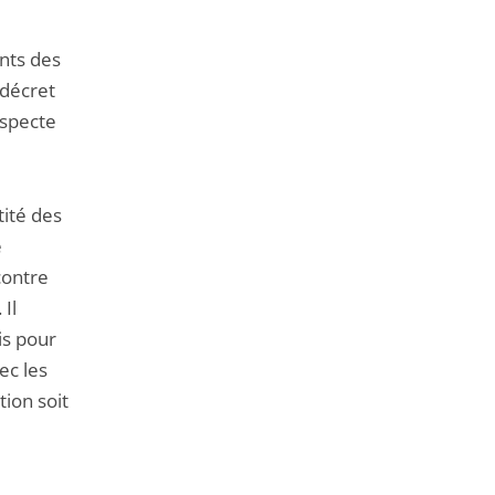
ents des
 décret
especte
tité des
e
contre
Il
is pour
ec les
tion soit