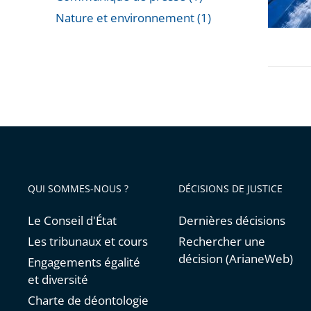
à
Nature et environnement (1)
la
Passer
«
les
Tour
filtres
Triangle
pour
»
arriver
avant
QUI SOMMES-NOUS ?
DÉCISIONS DE JUSTICE
Le Conseil d'État
Dernières décisions
Les tribunaux et cours
Rechercher une
décision (ArianeWeb)
Engagements égalité
et diversité
Charte de déontologie