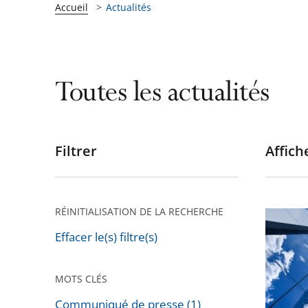
Accueil
Actualités
Toutes les actualités
Filtrer
Affiche
Passer
les
filtres
pour
RÉINITIALISATION DE LA RECHERCHE
Appels
arriver
contre
Effacer le(s) filtre(s)
après
les
jugeme
MOTS CLÉS
relatifs
Communiqué de presse (1)