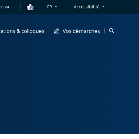
resse
FR
Accessibilité
cations & colloques
Vos démarches
Ouvrir
la
modale
de
recherche