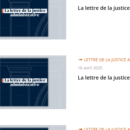
La lettre de la justic
trative
LETTRE DE LA JUSTICE 
16 avril 2025
La lettre de la justic
trative
LETTRE DE LA JUSTICE 