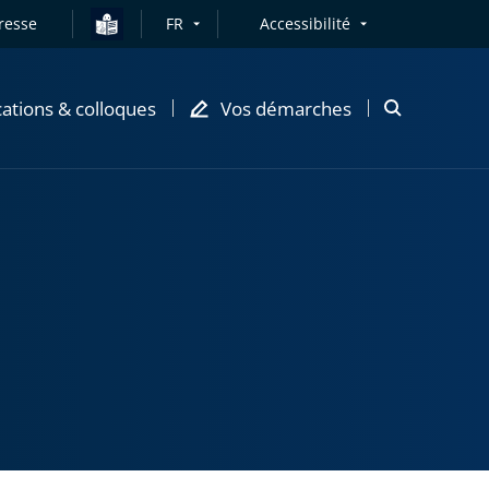
resse
FR
Accessibilité
cations & colloques
Vos démarches
Ouvrir
la
modale
de
recherche