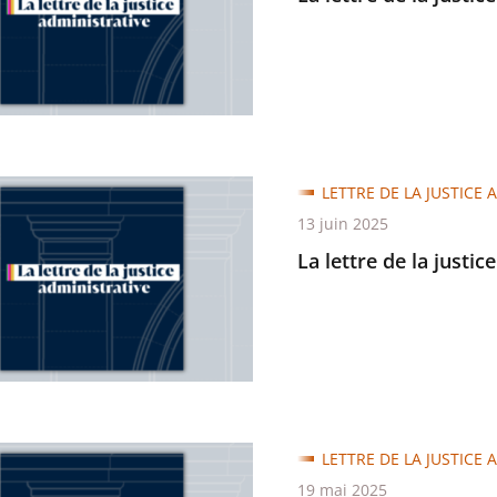
trative
LETTRE DE LA JUSTICE 
13 juin 2025
La lettre de la justic
trative
LETTRE DE LA JUSTICE 
19 mai 2025