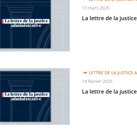
13 mars 2025
La lettre de la justic
trative
LETTRE DE LA JUSTICE 
14 février 2025
La lettre de la justic
trative