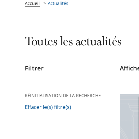
Accueil
Actualités
Toutes les actualités
Filtrer
Affiche
Passer
les
filtres
pour
RÉINITIALISATION DE LA RECHERCHE
La
arriver
lettre
Effacer le(s) filtre(s)
après
Passer
de
les
la
filtres
justice