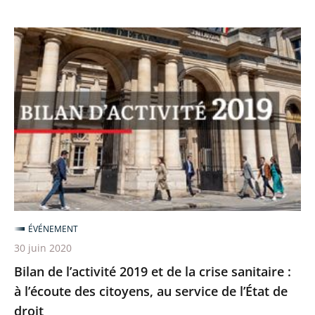
Bilan
de
l’activité
2019
et
de
la
crise
sanitaire
:
ÉVÉNEMENT
à
30 juin 2020
l’écoute
Bilan de l’activité 2019 et de la crise sanitaire :
des
à l’écoute des citoyens, au service de l’État de
citoyens,
droit
au