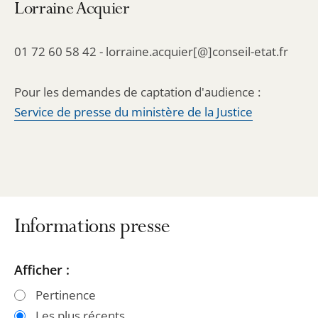
Lorraine Acquier
01 72 60 58 42 - lorraine.acquier[@]conseil-etat.fr
Pour les demandes de captation d'audience :
Service de presse du ministère de la Justice
Informations presse
Passer
Passer
Afficher :
les
les
Pertinence
filtres
filtres
Les plus récents