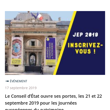
Le
Conseil
d’État
ouvre
ses
portes,
les
21
et
22
ÉVÉNEMENT
septembre
17 septembre 2019
2019
Le Conseil d’État ouvre ses portes, les 21 et 22
pour
septembre 2019 pour les Journées
les
européennes du patrimoine