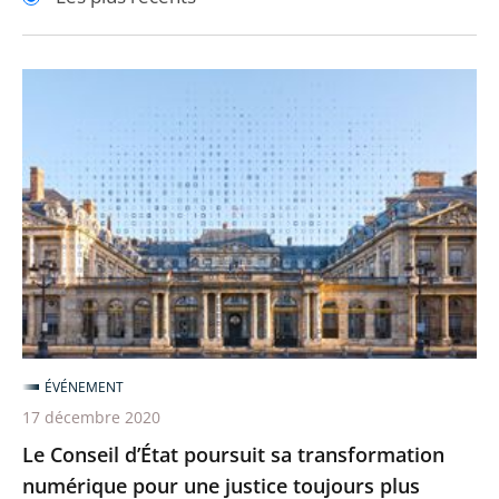
pour
pour
arriver
arriver
après
avant
Le
Conseil
d’État
poursuit
sa
transformation
numérique
pour
une
justice
ÉVÉNEMENT
toujours
17 décembre 2020
plus
Le Conseil d’État poursuit sa transformation
accessible
numérique pour une justice toujours plus
et