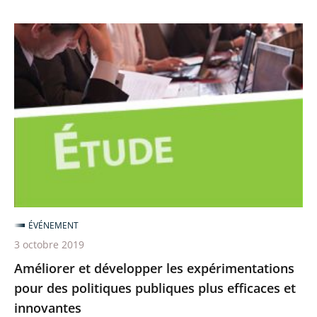
Améliorer
et
développer
les
expérimentations
pour
des
politiques
publiques
plus
ÉVÉNEMENT
efficaces
3 octobre 2019
et
Améliorer et développer les expérimentations
innovantes
pour des politiques publiques plus efficaces et
innovantes