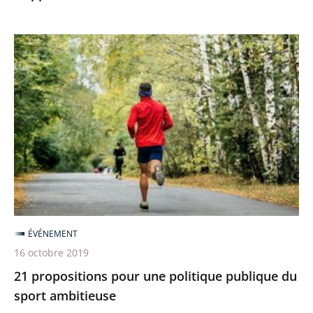
21
propositions
pour
une
politique
publique
du
sport
ambitieuse
ÉVÉNEMENT
16 octobre 2019
21 propositions pour une politique publique du
sport ambitieuse