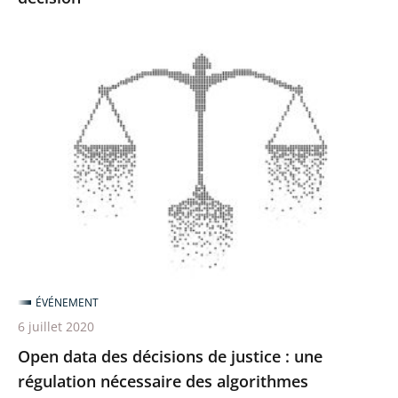
Open
data
des
décisions
de
justice
:
une
régulation
nécessaire
ÉVÉNEMENT
des
6 juillet 2020
algorithmes
Open data des décisions de justice : une
régulation nécessaire des algorithmes