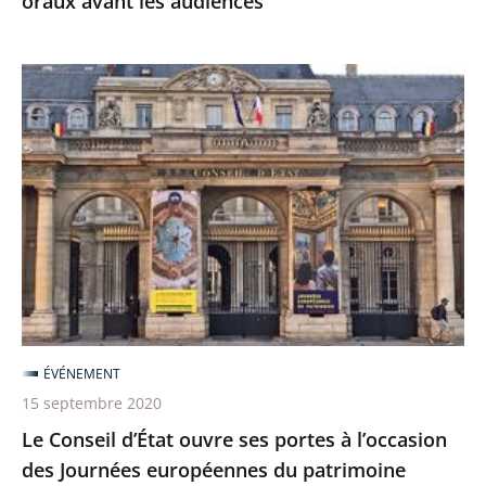
oraux avant les audiences
Le
Conseil
d’État
ouvre
ses
portes
à
l’occasion
des
Journées
ÉVÉNEMENT
européennes
15 septembre 2020
du
Le Conseil d’État ouvre ses portes à l’occasion
patrimoine
des Journées européennes du patrimoine