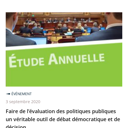
Faire
de
l’évaluation
des
politiques
publiques
un
véritable
outil
de
ÉVÉNEMENT
débat
3 septembre 2020
démocratique
Faire de l’évaluation des politiques publiques
et
un véritable outil de débat démocratique et de
de
décision
décision