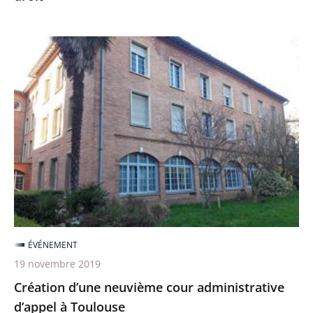
service
de
Création
l’État
d’une
de
neuvième
droit
cour
administrative
d’appel
à
Toulouse
ÉVÉNEMENT
19 novembre 2019
Création d’une neuvième cour administrative
d’appel à Toulouse