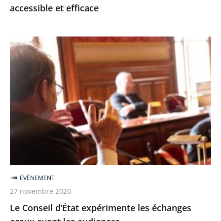
accessible et efficace
efficace
Le
Conseil
d’État
expérimente
les
échanges
oraux
avant
les
audiences
ÉVÉNEMENT
27 novembre 2020
Le Conseil d’État expérimente les échanges