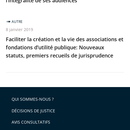
l’intégralité de ses audiences
ses
audiences
AUTRE
8 janvier 2019
Faciliter la création et la vie des associations et
fondations d’utilité publique: Nouveaux
statuts, premiers recueils de jurisprudence
QUI SOMMES-NOUS ?
DÉCISIONS DE JUSTICE
AVIS CONSULTATIFS