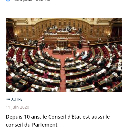
pour
pour
arriver
arriver
après
avant
Depuis
10
ans,
le
Conseil
d’État
est
aussi
le
conseil
AUTRE
du
11 juin 2020
Parlement
Depuis 10 ans, le Conseil d’État est aussi le
conseil du Parlement