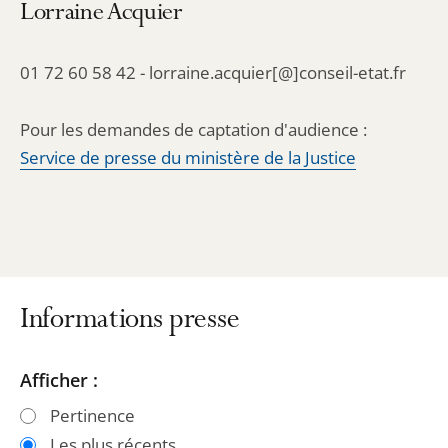
Lorraine Acquier
01 72 60 58 42 - lorraine.acquier[@]conseil-etat.fr
Pour les demandes de captation d'audience :
Service de presse du ministère de la Justice
Informations presse
Passer
Passer
Afficher :
les
les
Pertinence
filtres
filtres
Les plus récents