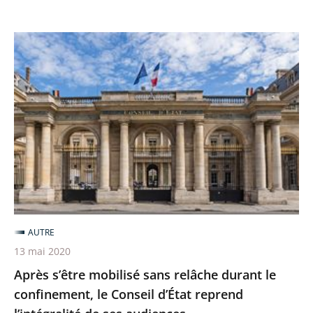
Après
s’être
mobilisé
sans
relâche
durant
le
confinement,
le
Conseil
AUTRE
d’État
13 mai 2020
reprend
Après s’être mobilisé sans relâche durant le
l’intégralité
confinement, le Conseil d’État reprend
de