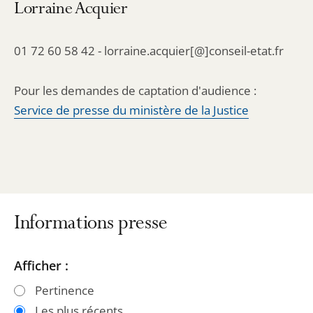
Lorraine Acquier
01 72 60 58 42 - lorraine.acquier[@]conseil-etat.fr
Pour les demandes de captation d'audience :
Service de presse du ministère de la Justice
Informations presse
Passer
Passer
Afficher :
les
les
Pertinence
filtres
filtres
Les plus récents