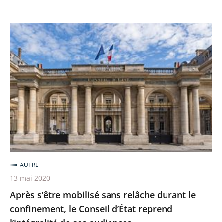
Après
s’être
mobilisé
sans
relâche
durant
le
confinement,
le
Conseil
AUTRE
d’État
13 mai 2020
reprend
Après s’être mobilisé sans relâche durant le
l’intégralité
confinement, le Conseil d’État reprend
de