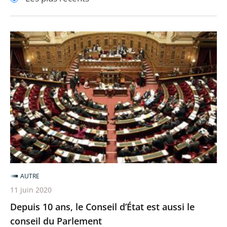
pour
pour
arriver
arriver
après
avant
Depuis
10
ans,
le
Conseil
d’État
est
aussi
le
conseil
AUTRE
du
11 juin 2020
Parlement
Depuis 10 ans, le Conseil d’État est aussi le
conseil du Parlement