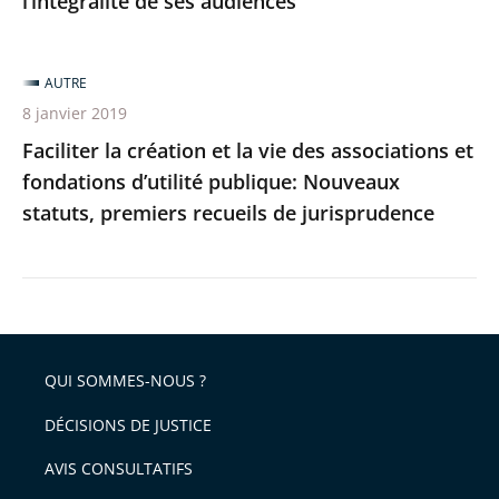
l’intégralité de ses audiences
ses
audiences
AUTRE
8 janvier 2019
Faciliter la création et la vie des associations et
fondations d’utilité publique: Nouveaux
statuts, premiers recueils de jurisprudence
QUI SOMMES-NOUS ?
DÉCISIONS DE JUSTICE
AVIS CONSULTATIFS