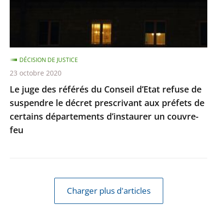
d’Etat
refuse
de
suspendre
DÉCISION DE JUSTICE
le
23 octobre 2020
décret
Le juge des référés du Conseil d’Etat refuse de
prescrivant
suspendre le décret prescrivant aux préfets de
aux
certains départements d’instaurer un couvre-
préfets
feu
de
certains
départements
d’instaurer
un
Charger plus d'articles
couvre-
feu