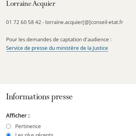
Lorraine Acquier
01 72 60 58 42 - lorraine.acquier[@]conseil-etat.fr
Pour les demandes de captation d'audience :
Service de presse du ministère de la Justice
Informations presse
Passer
Passer
Afficher :
les
les
Pertinence
filtres
filtres
Les plus récents