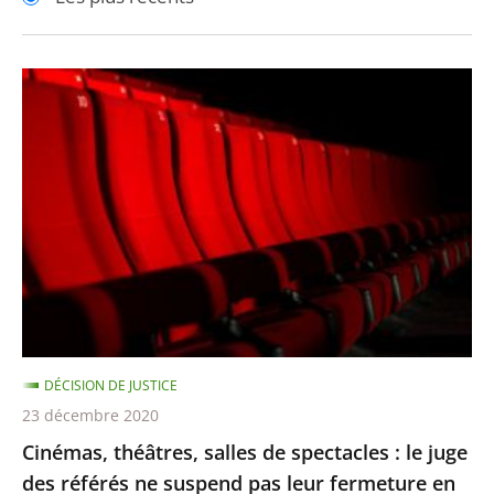
pour
pour
arriver
arriver
après
avant
Cinémas,
théâtres,
salles
de
spectacles
:
le
juge
des
référés
DÉCISION DE JUSTICE
ne
23 décembre 2020
suspend
Cinémas, théâtres, salles de spectacles : le juge
pas
des référés ne suspend pas leur fermeture en
leur