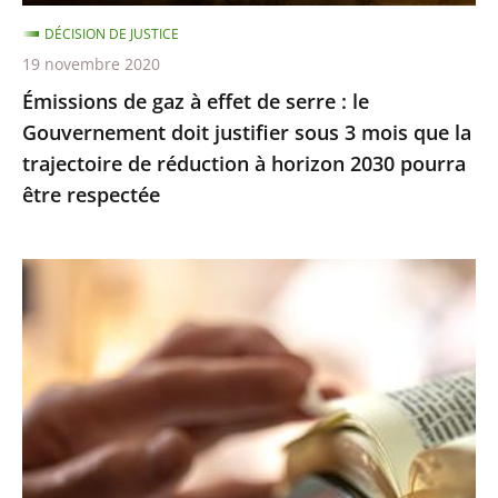
Gouvernement
DÉCISION DE JUSTICE
doit
19 novembre 2020
justifier
Émissions de gaz à effet de serre : le
sous
Gouvernement doit justifier sous 3 mois que la
3
trajectoire de réduction à horizon 2030 pourra
mois
être respectée
que
la
trajectoire
Exercice
de
des
réduction
cultes
à
:
horizon
le
2030
juge
pourra
des
être
référés