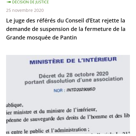
DÉCISION DE JUSTICE
de
25 novembre 2020
suspension
Le juge des référés du Conseil d’Etat rejette la
de
demande de suspension de la fermeture de la
la
Grande mosquée de Pantin
fermeture
de
la
Le
Grande
juge
mosquée
des
de
référés
Pantin
du
Conseil
d’État
rejette
la
demande