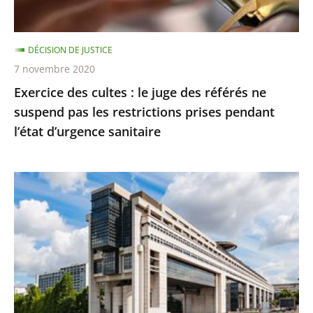
respectée
ne
suspend
DÉCISION DE JUSTICE
pas
7 novembre 2020
les
Exercice des cultes : le juge des référés ne
restrictions
suspend pas les restrictions prises pendant
prises
l’état d’urgence sanitaire
pendant
l’état
d’urgence
La
sanitaire
protection
des
contribuables
contre
les
changements