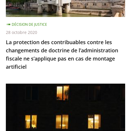
de
doctrine
de
DÉCISION DE JUSTICE
l’administration
28 octobre 2020
fiscale
La protection des contribuables contre les
ne
changements de doctrine de l’administration
s’applique
fiscale ne s’applique pas en cas de montage
pas
artificiel
en
cas
de
Le
montage
juge
artificiel
des
référés
du
Conseil