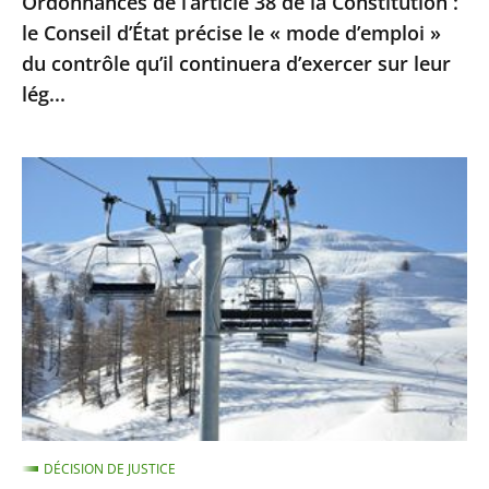
Ordonnances de l’article 38 de la Constitution :
le
le Conseil d’État précise le « mode d’emploi »
«
du contrôle qu’il continuera d’exercer sur leur
mode
lég...
d’emploi
»
du
Sports
contrôle
d’hiver
qu’il
:
continuera
le
d’exercer
Conseil
sur
d’Etat
leur
ne
lég...
suspend
pas
la
DÉCISION DE JUSTICE
fermeture