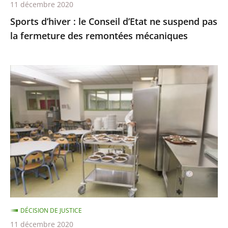
11 décembre 2020
des
Sports d’hiver : le Conseil d’Etat ne suspend pas
remontées
la fermeture des remontées mécaniques
mécaniques
Les
menus
de
substitution
dans
les
cantines
scolaires,
qui
ne
DÉCISION DE JUSTICE
sont
11 décembre 2020