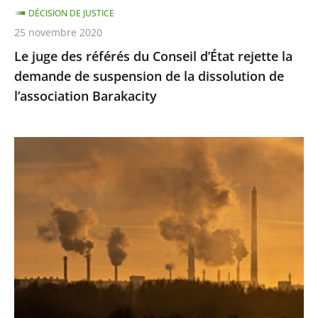
DÉCISION DE JUSTICE
de
25 novembre 2020
suspension
Le juge des référés du Conseil d’État rejette la
de
demande de suspension de la dissolution de
la
l’association Barakacity
dissolution
de
l’association
Émissions
Barakacity
de
gaz
à
effet
de
serre
:
le