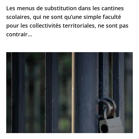
qu’une
Les menus de substitution dans les cantines
simple
scolaires, qui ne sont qu’une simple faculté
faculté
pour les collectivités territoriales, ne sont pas
pour
contrair...
les
collectivités
territoriales,
Le
ne
juge
sont
des
pas
référés
contrair...
du
Conseil
d’Etat
rejette
la
demande