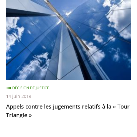
Appels
contre
les
jugements
relatifs
à
la
«
Tour
Triangle
DÉCISION DE JUSTICE
»
14 juin 2019
Appels contre les jugements relatifs à la « Tour
Triangle »