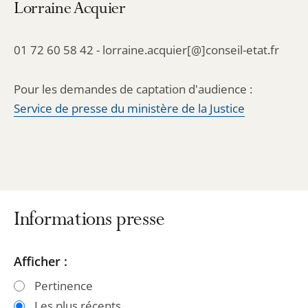
Lorraine Acquier
01 72 60 58 42 - lorraine.acquier[@]conseil-etat.fr
Pour les demandes de captation d'audience :
Service de presse du ministère de la Justice
Informations presse
Passer
Passer
Afficher :
les
les
Pertinence
filtres
filtres
Les plus récents