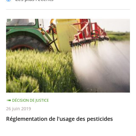
pour
pour
arriver
arriver
après
avant
Réglementation
de
l'usage
des
pesticides
DÉCISION DE JUSTICE
26 juin 2019
Réglementation de l'usage des pesticides