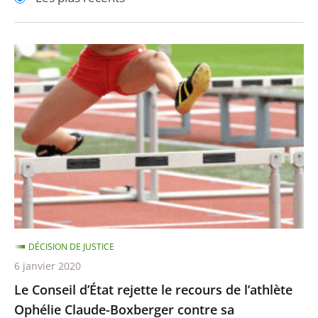
pour
pour
arriver
arriver
après
avant
Le
Conseil
d’État
rejette
le
recours
de
l’athlète
Ophélie
Claude-
DÉCISION DE JUSTICE
Boxberger
6 janvier 2020
contre
Le Conseil d’État rejette le recours de l’athlète
sa
Ophélie Claude-Boxberger contre sa
suspension