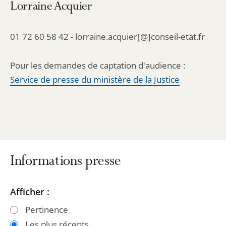
Lorraine Acquier
01 72 60 58 42 - lorraine.acquier[@]conseil-etat.fr
Pour les demandes de captation d'audience :
Service de presse du ministère de la Justice
Informations presse
Passer
Passer
Afficher :
les
les
Pertinence
filtres
filtres
Les plus récents