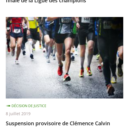
finale de la Ligue des champions
champions
Suspension
provisoire
de
Clémence
Calvin
DÉCISION DE JUSTICE
8 juillet 2019
Suspension provisoire de Clémence Calvin