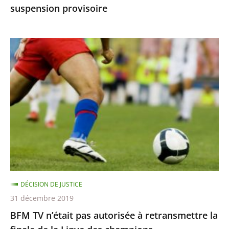
suspension provisoire
provisoire
BFM
TV
n’était
pas
autorisée
à
retransmettre
la
finale
de
DÉCISION DE JUSTICE
la
31 décembre 2019
Ligue
BFM TV n’était pas autorisée à retransmettre la
des