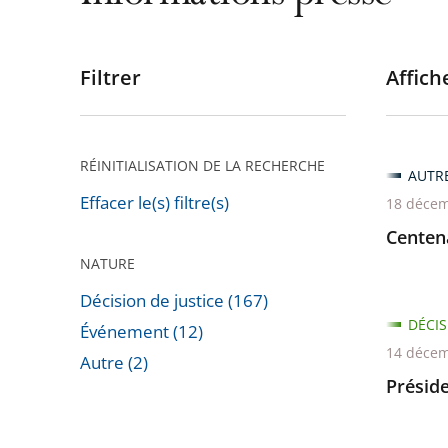
Filtrer
Affiche
Passer
les
filtres
pour
RÉINITIALISATION DE LA RECHERCHE
AUTR
arriver
Effacer le(s) filtre(s)
18 décem
après
Centena
NATURE
Décision de justice (167)
DÉCIS
Événement (12)
14 décem
Autre (2)
Préside
Passer
les
filtres