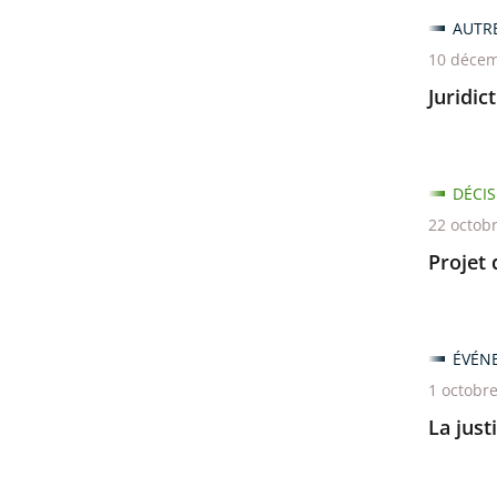
pour
AUTR
arriver
10 décem
avant
Juridic
DÉCIS
22 octob
Projet 
ÉVÉN
1 octobr
La just