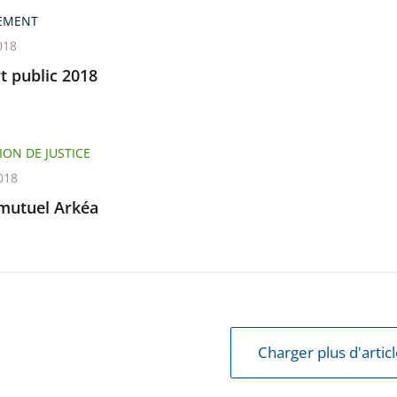
EMENT
018
t public 2018
ION DE JUSTICE
018
 mutuel Arkéa
Charger plus d'artic