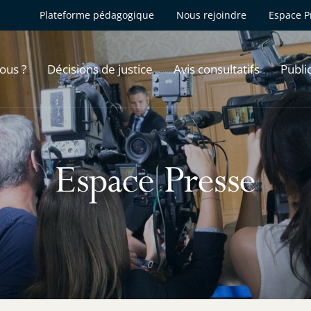
Plateforme pédagogique
Nous rejoindre
Espace P
ous ?
Décisions de justice
Avis consultatifs
Publi
Espace Presse