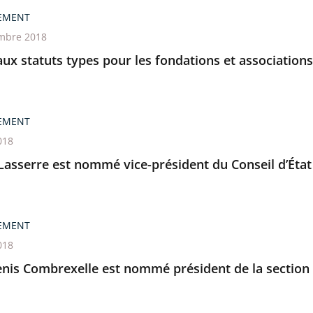
EMENT
mbre 2018
x statuts types pour les fondations et associations
EMENT
018
Lasserre est nommé vice-président du Conseil d’État
EMENT
018
enis Combrexelle est nommé président de la section