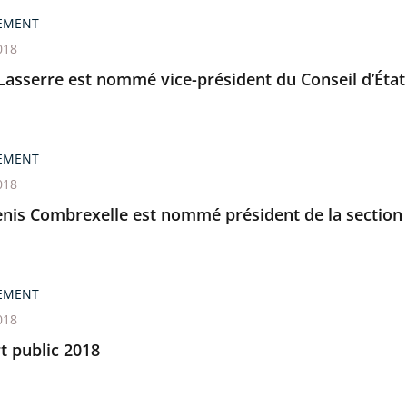
EMENT
018
Lasserre est nommé vice-président du Conseil d’État
EMENT
018
enis Combrexelle est nommé président de la section
EMENT
018
t public 2018