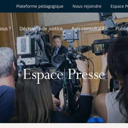
Plateforme pédagogique
Nous rejoindre
Espace P
ous ?
Décisions de justice
Avis consultatifs
Publi
Espace Presse