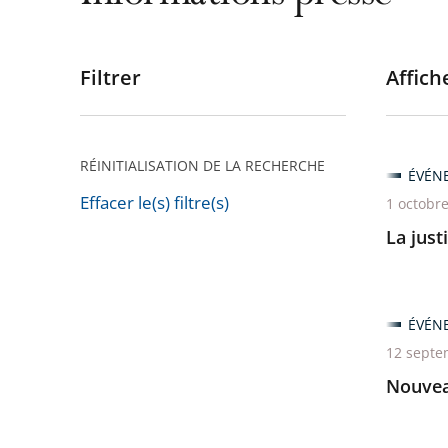
Filtrer
Affiche
Passer
les
filtres
pour
RÉINITIALISATION DE LA RECHERCHE
ÉVÉN
arriver
Effacer le(s) filtre(s)
1 octobr
après
Passer
La just
les
filtres
pour
ÉVÉN
arriver
12 septe
avant
Nouveau