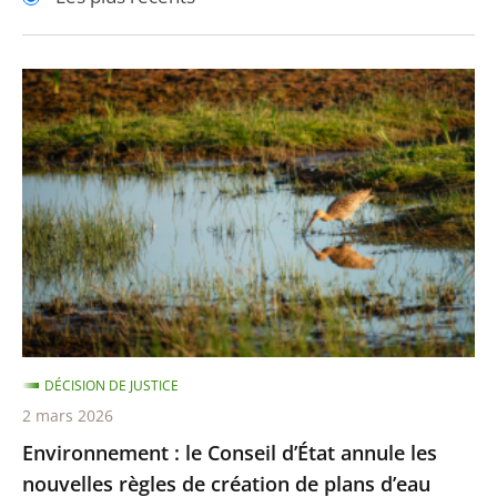
pour
pour
arriver
arriver
après
avant
Environnement
:
le
Conseil
d’État
annule
les
nouvelles
règles
de
DÉCISION DE JUSTICE
création
2 mars 2026
de
Environnement : le Conseil d’État annule les
plans
nouvelles règles de création de plans d’eau
d’eau