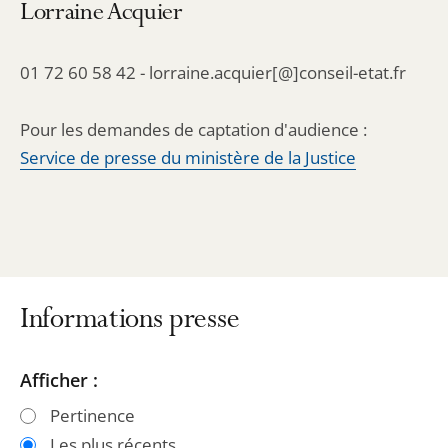
Lorraine Acquier
01 72 60 58 42 - lorraine.acquier[@]conseil-etat.fr
Pour les demandes de captation d'audience :
Service de presse du ministère de la Justice
Informations presse
Passer
Passer
Afficher :
les
les
Pertinence
filtres
filtres
Les plus récents