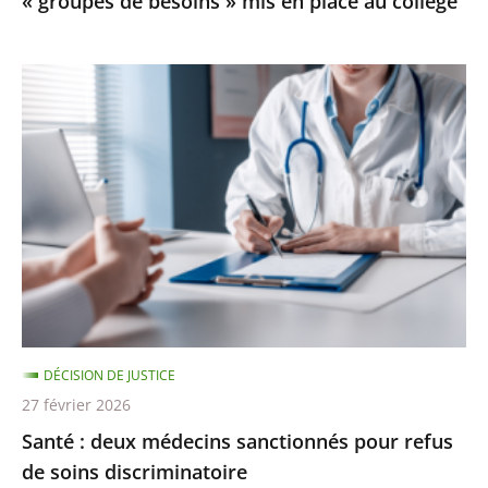
« groupes de besoins » mis en place au collège
mis
en
place
Santé
au
:
collège
deux
médecins
sanctionnés
pour
refus
de
soins
discriminatoire
DÉCISION DE JUSTICE
27 février 2026
Santé : deux médecins sanctionnés pour refus
de soins discriminatoire