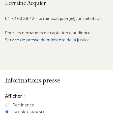
Lorraine Acquier
01 72 60 58 42 - lorraine.acquier[@]conseil-etat.fr
Pour les demandes de captation d'audience :
Service de presse du ministère de la Justice
Informations presse
Passer
Passer
Afficher :
les
les
Pertinence
filtres
filtres
Les plus récents