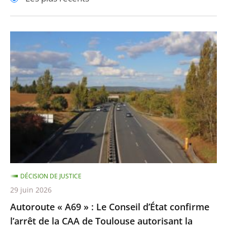
pour
pour
arriver
arriver
après
avant
Autoroute
«
A69
»
:
Le
Conseil
d’État
confirme
l’arrêt
DÉCISION DE JUSTICE
de
29 juin 2026
la
Autoroute « A69 » : Le Conseil d’État confirme
CAA
l’arrêt de la CAA de Toulouse autorisant la
de