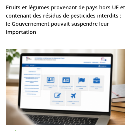
Fruits et légumes provenant de pays hors UE et
de
contenant des résidus de pesticides interdits :
pesticides
le Gouvernement pouvait suspendre leur
interdits
importation
:
le
Gouvernement
Services
pouvait
publics
suspendre
:
leur
le
importation
Conseil
d’État
enjoint
à
l’État
de