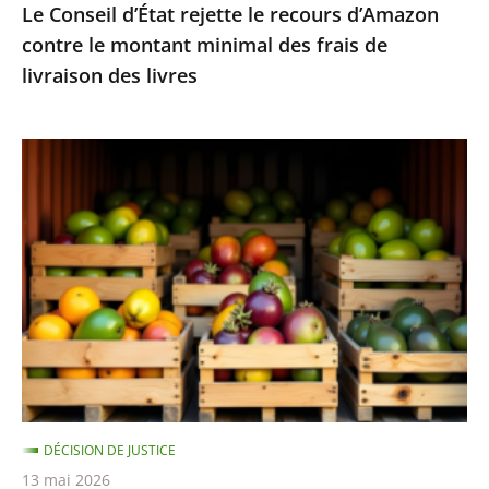
Le Conseil d’État rejette le recours d’Amazon
frais
contre le montant minimal des frais de
de
livraison des livres
livraison
des
livres
Fruits
et
légumes
provenant
de
pays
hors
UE
et
contenant
DÉCISION DE JUSTICE
des
13 mai 2026
résidus