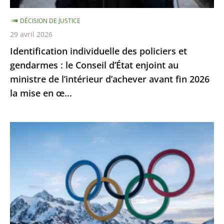
d’État
DÉCISION DE JUSTICE
enjoint
29 avril 2026
au
Identification individuelle des policiers et
ministre
gendarmes : le Conseil d’État enjoint au
de
ministre de l’intérieur d’achever avant fin 2026
l’intérieur
la mise en œ...
d’achever
avant
fin
Jeux
2026
Olympiques
la
et
mise
Paralympiques
en
de
œ...
2030
: