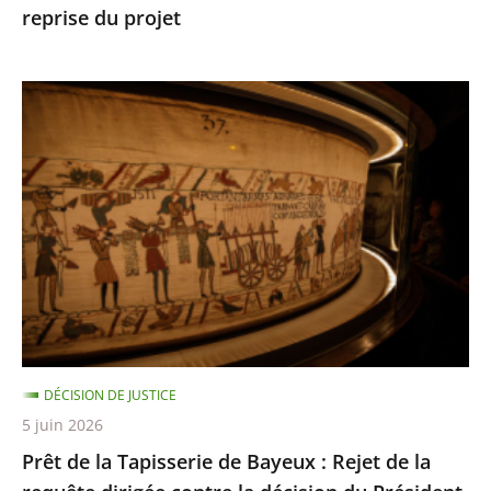
reprise du projet
Toulouse
autorisant
la
Prêt
reprise
de
du
la
projet
Tapisserie
de
Bayeux
:
Rejet
de
la
DÉCISION DE JUSTICE
requête
5 juin 2026
dirigée
Prêt de la Tapisserie de Bayeux : Rejet de la
contre