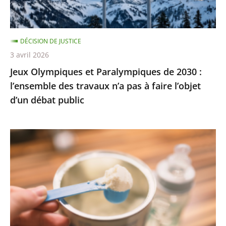
l’ensemble
des
travaux
DÉCISION DE JUSTICE
n’a
3 avril 2026
pas
Jeux Olympiques et Paralympiques de 2030 :
à
l’ensemble des travaux n’a pas à faire l’objet
faire
d’un débat public
l’objet
d’un
débat
Laits
public
infantiles
:
des
recommandations
sanitaires
adaptées