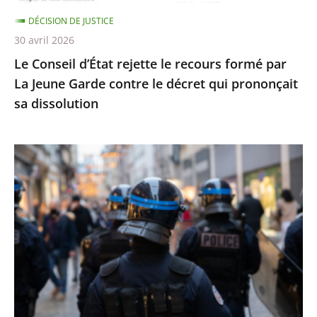
Jeune
DÉCISION DE JUSTICE
Garde
30 avril 2026
contre
Le Conseil d’État rejette le recours formé par
le
La Jeune Garde contre le décret qui prononçait
décret
sa dissolution
qui
prononçait
sa
Identification
dissolution
individuelle
des
policiers
et
gendarmes
:
le
Conseil