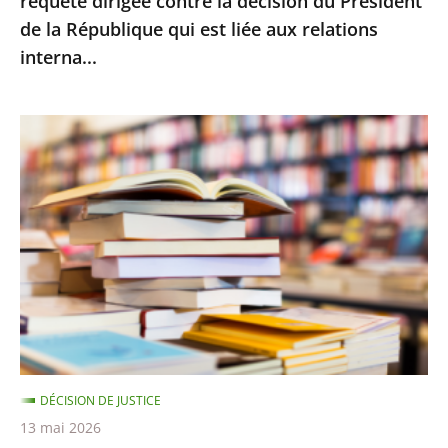
requête dirigée contre la décision du Président
la
de la République qui est liée aux relations
décision
interna...
du
Président
de
Le
la
Conseil
République
d’État
qui
rejette
est
le
liée
recours
aux
d’Amazon
relations
contre
interna...
le
montant
DÉCISION DE JUSTICE
minimal
13 mai 2026
des