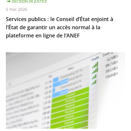
DÉCISION DE JUSTICE
garantir
5 mai 2026
un
Services publics : le Conseil d’État enjoint à
accès
l’État de garantir un accès normal à la
normal
plateforme en ligne de l’ANEF
à
la
plateforme
Protection
en
des
ligne
droits
de
d’auteur
l’ANEF
contre
le
piratage
:
le
traitement