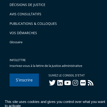
DÉCISIONS DE JUSTICE
AVIS CONSULTATIFS
PUBLICATIONS & COLLOQUES
VOS DÉMARCHES
Glossaire
INFOLETTRE
Inscrivez-vous à la lettre de la Justice administrative
SUIVEZ LE CONSEIL D'ETAT
S'inscrire
twitter
linkedIn
youtube
instagram
flickr
rss
This site uses cookies and gives you control over what you want
© Conseil d'État 2026 -
Mentions légales
-
Cookies
-
Données
to activate