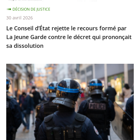
Jeune
DÉCISION DE JUSTICE
Garde
30 avril 2026
contre
Le Conseil d’État rejette le recours formé par
le
La Jeune Garde contre le décret qui prononçait
décret
sa dissolution
qui
prononçait
sa
Identification
dissolution
individuelle
des
policiers
et
gendarmes
:
le
Conseil