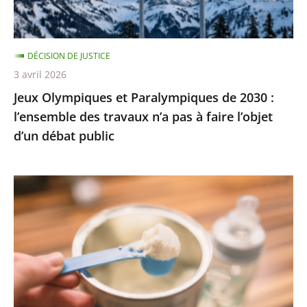
l’ensemble
des
travaux
DÉCISION DE JUSTICE
n’a
3 avril 2026
pas
Jeux Olympiques et Paralympiques de 2030 :
à
l’ensemble des travaux n’a pas à faire l’objet
faire
d’un débat public
l’objet
d’un
débat
Laits
public
infantiles
:
des
recommandations
sanitaires
adaptées