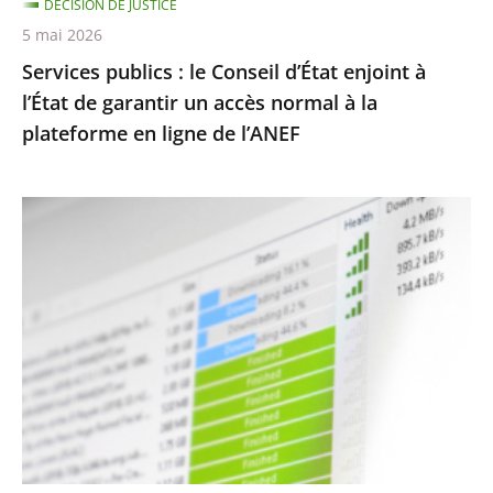
DÉCISION DE JUSTICE
garantir
5 mai 2026
un
Services publics : le Conseil d’État enjoint à
accès
l’État de garantir un accès normal à la
normal
plateforme en ligne de l’ANEF
à
la
plateforme
Protection
en
des
ligne
droits
de
d’auteur
l’ANEF
contre
le
piratage
:
le
traitement