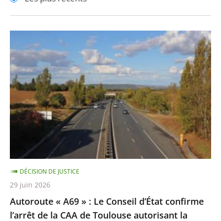
pour
pour
arriver
arriver
après
avant
Autoroute
«
A69
»
:
Le
Conseil
d’État
confirme
l’arrêt
DÉCISION DE JUSTICE
de
29 juin 2026
la
Autoroute « A69 » : Le Conseil d’État confirme
CAA
l’arrêt de la CAA de Toulouse autorisant la
de