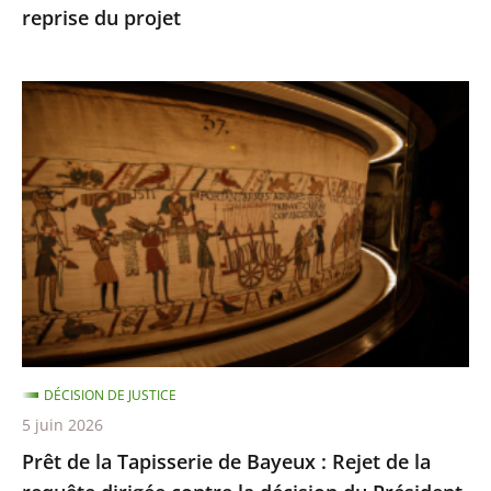
reprise du projet
Toulouse
autorisant
la
Prêt
reprise
de
du
la
projet
Tapisserie
de
Bayeux
:
Rejet
de
la
DÉCISION DE JUSTICE
requête
5 juin 2026
dirigée
Prêt de la Tapisserie de Bayeux : Rejet de la
contre