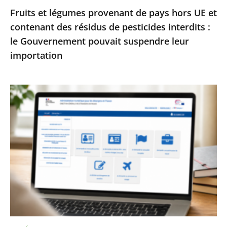
Fruits et légumes provenant de pays hors UE et
de
contenant des résidus de pesticides interdits :
pesticides
le Gouvernement pouvait suspendre leur
interdits
importation
:
le
Gouvernement
Services
pouvait
publics
suspendre
:
leur
le
importation
Conseil
d’État
enjoint
à
l’État
de