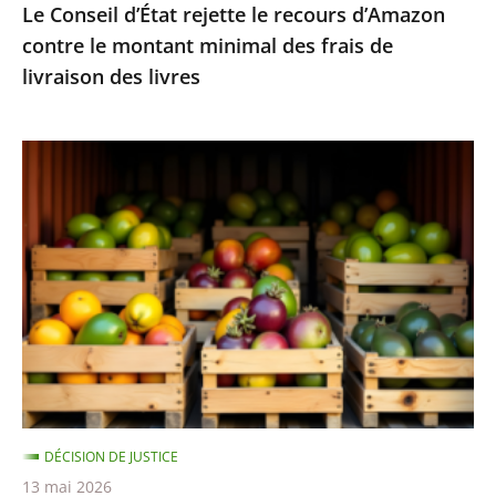
Le Conseil d’État rejette le recours d’Amazon
frais
contre le montant minimal des frais de
de
livraison des livres
livraison
des
livres
Fruits
et
légumes
provenant
de
pays
hors
UE
et
contenant
DÉCISION DE JUSTICE
des
13 mai 2026
résidus