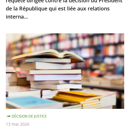
requête dirigée contre la décision du Président
la
de la République qui est liée aux relations
décision
interna...
du
Président
de
Le
la
Conseil
République
d’État
qui
rejette
est
le
liée
recours
aux
d’Amazon
relations
contre
interna...
le
montant
DÉCISION DE JUSTICE
minimal
13 mai 2026
des