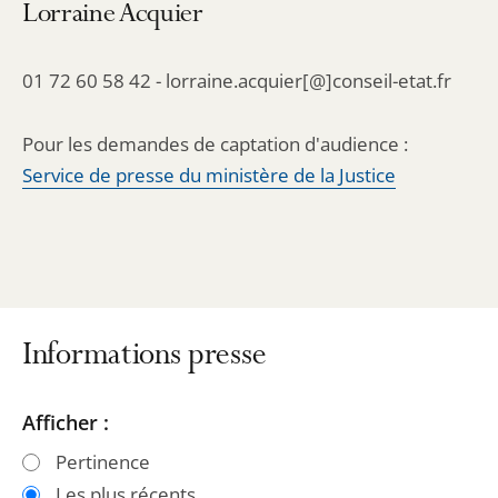
Lorraine Acquier
01 72 60 58 42 - lorraine.acquier[@]conseil-etat.fr
Pour les demandes de captation d'audience :
Service de presse du ministère de la Justice
Informations presse
Passer
Passer
Afficher :
les
les
Pertinence
filtres
filtres
Les plus récents