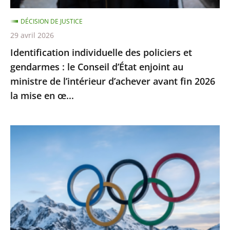
d’État
DÉCISION DE JUSTICE
enjoint
29 avril 2026
au
Identification individuelle des policiers et
ministre
gendarmes : le Conseil d’État enjoint au
de
ministre de l’intérieur d’achever avant fin 2026
l’intérieur
la mise en œ...
d’achever
avant
fin
Jeux
2026
Olympiques
la
et
mise
Paralympiques
en
de
œ...
2030
: