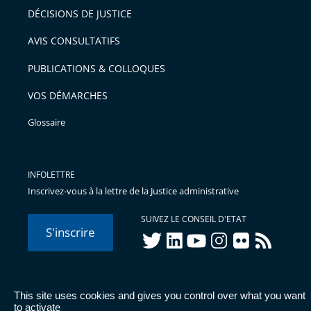
DÉCISIONS DE JUSTICE
AVIS CONSULTATIFS
PUBLICATIONS & COLLOQUES
VOS DÉMARCHES
Glossaire
INFOLETTRE
Inscrivez-vous à la lettre de la Justice administrative
SUIVEZ LE CONSEIL D'ETAT
S'inscrire
twitter
linkedIn
youtube
instagram
flickr
rss
This site uses cookies and gives you control over what you want
© Conseil d'État 2026 -
Mentions légales
-
Cookies
-
Données
to activate