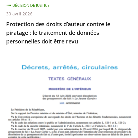
DÉCISION DE JUSTICE
de
30 avril 2026
données
Protection des droits d’auteur contre le
personnelles
piratage : le traitement de données
doit
personnelles doit être revu
être
revu
Le
Conseil
d’État
rejette
le
recours
formé
par
La