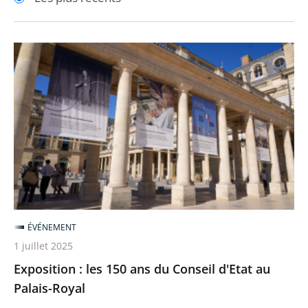
pour
pour
arriver
arriver
après
avant
Exposition
:
les
150
ans
du
Conseil
d'Etat
au
Palais-
ÉVÉNEMENT
Royal
1 juillet 2025
Exposition : les 150 ans du Conseil d'Etat au
Palais-Royal