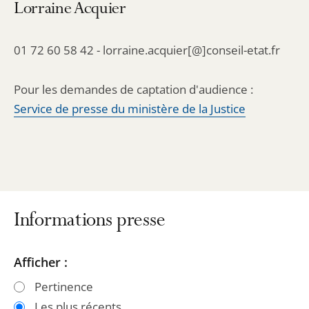
Lorraine Acquier
01 72 60 58 42 - lorraine.acquier[@]conseil-etat.fr
Pour les demandes de captation d'audience :
Service de presse du ministère de la Justice
Informations presse
Passer
Passer
Afficher :
les
les
Pertinence
filtres
filtres
Les plus récents