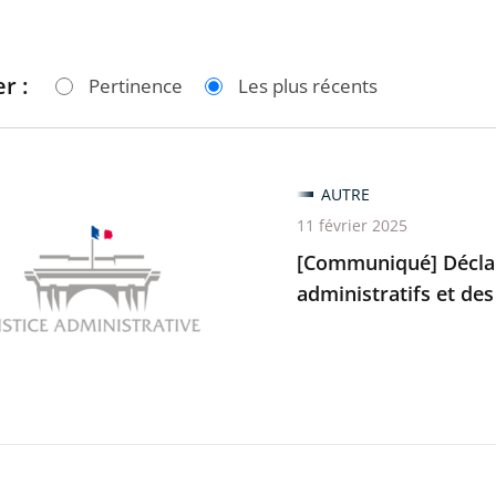
r :
Pertinence
Les plus récents
niqué]
AUTRE
tion
11 février 2025
[Communiqué] Déclar
administratifs et des
ur
ux
ratifs