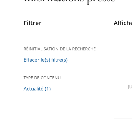
Filtrer
Affiche
Passer
les
filtres
pour
RÉINITIALISATION DE LA RECHERCHE
[Commu
arriver
Déclara
Effacer le(s) filtre(s)
après
du
Conseil
TYPE DE CONTENU
supérie
Actualité (1)
des
Passer
tribuna
les
administ
filtres
et
pour
des
arriver