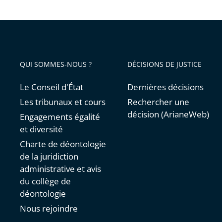
cours
avant
adminis
d’appel
QUI SOMMES-NOUS ?
DÉCISIONS DE JUSTICE
Le Conseil d'État
Dernières décisions
Les tribunaux et cours
Rechercher une
décision (ArianeWeb)
Engagements égalité
et diversité
Charte de déontologie
de la juridiction
administrative et avis
du collège de
déontologie
Nous rejoindre