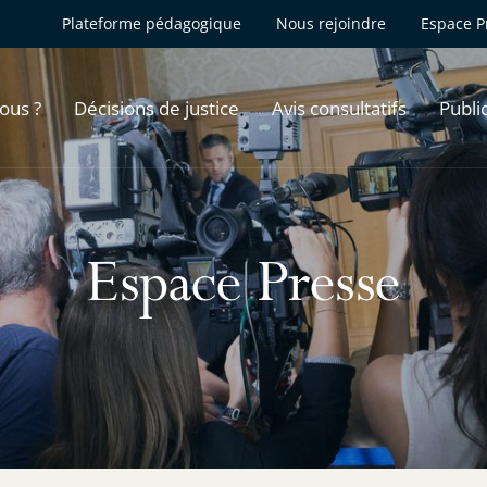
Plateforme pédagogique
Nous rejoindre
Espace P
ous ?
Décisions de justice
Avis consultatifs
Publi
Espace Presse