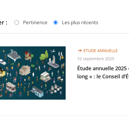
r :
Pertinence
Les plus récents
ETUDE ANNUELLE
e
10 septembre 2025
Étude annuelle 2025 «
long » : le Conseil d
e