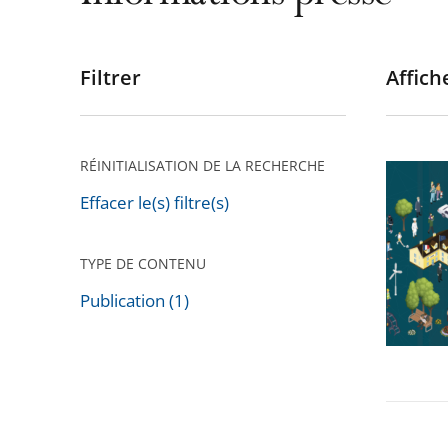
Filtrer
Affiche
Passer
les
filtres
pour
RÉINITIALISATION DE LA RECHERCHE
Étude
arriver
annuell
Effacer le(s) filtre(s)
après
2025
«
TYPE DE CONTENU
Inscrire
Publication (1)
l’action
Passer
publiqu
les
dans
filtres
le
pour
temps
arriver