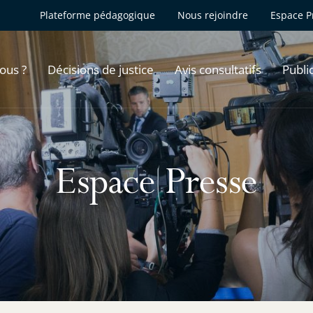
Plateforme pédagogique
Nous rejoindre
Espace P
ous ?
Décisions de justice
Avis consultatifs
Publi
Espace Presse