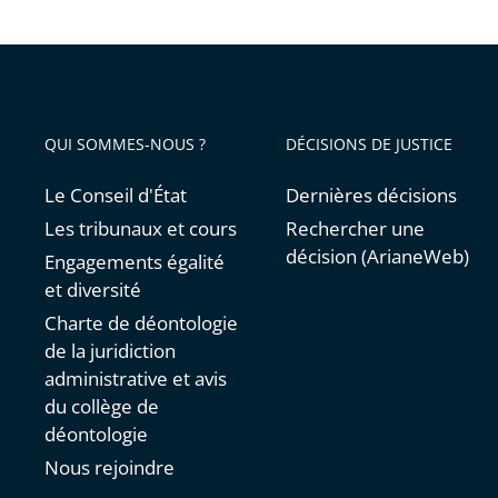
long
avant
»
:
le
Conseil
QUI SOMMES-NOUS ?
DÉCISIONS DE JUSTICE
d’État
formule
Le Conseil d'État
Dernières décisions
20
Les tribunaux et cours
Rechercher une
proposi
décision (ArianeWeb)
Engagements égalité
et diversité
Charte de déontologie
de la juridiction
administrative et avis
du collège de
déontologie
Nous rejoindre