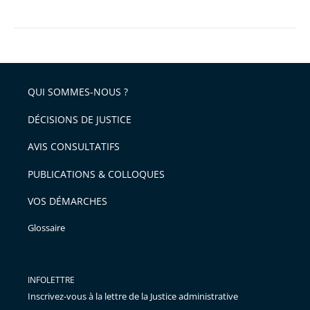
le
Conseil
d’État
a
appliqué
QUI SOMMES-NOUS ?
la
DÉCISIONS DE JUSTICE
loi
AVIS CONSULTATIFS
PUBLICATIONS & COLLOQUES
VOS DÉMARCHES
Glossaire
INFOLETTRE
Inscrivez-vous à la lettre de la Justice administrative