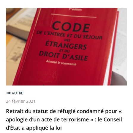
Retrait
du
statut
de
réfugié
condamné
pour
«
apologie
d’un
AUTRE
acte
24 février 2021
de
Retrait du statut de réfugié condamné pour «
terrorisme
apologie d’un acte de terrorisme » : le Conseil
»
d’État a appliqué la loi
: