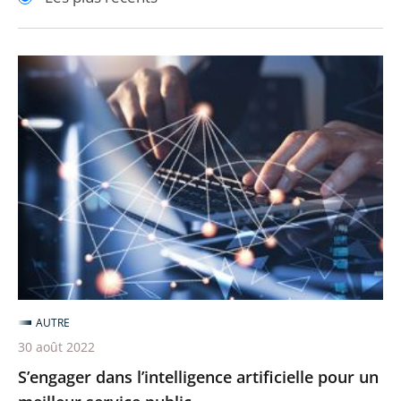
pour
pour
arriver
arriver
après
avant
S’engager
dans
l’intelligence
artificielle
pour
un
meilleur
service
public
AUTRE
30 août 2022
S’engager dans l’intelligence artificielle pour un