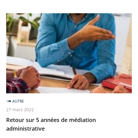
Retour
sur
5
années
de
médiation
administrative
AUTRE
27 mars 2022
Retour sur 5 années de médiation
administrative