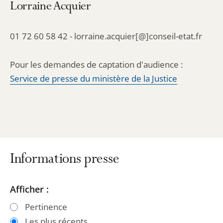
Lorraine Acquier
01 72 60 58 42 - lorraine.acquier[@]conseil-etat.fr
Pour les demandes de captation d'audience :
Service de presse du ministère de la Justice
Informations presse
Passer
Passer
Afficher :
les
les
Pertinence
filtres
filtres
Les plus récents