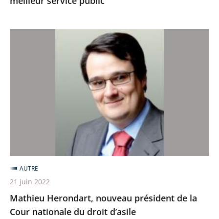
meilleur service public
Mathieu
Herondart,
nouveau
président
de
la
Cour
nationale
du
droit
AUTRE
d’asile
21 juin 2022
Mathieu Herondart, nouveau président de la
Cour nationale du droit d’asile