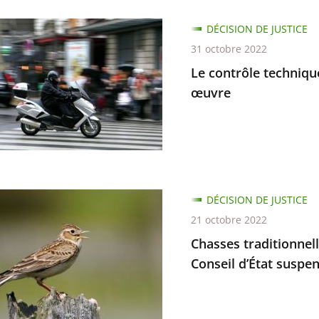
ant
DÉCISION DE JUSTICE
e
31 octobre 2022
ue
Le contrôle techniqu
œuvre
,
s
DÉCISION DE JUSTICE
ire
nnelles
21 octobre 2022
e
Chasses traditionnelle
te
Conseil d’État suspen