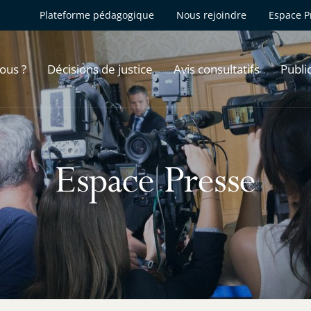
Plateforme pédagogique
Nous rejoindre
Espace P
ous ?
Décisions de justice
Avis consultatifs
Publi
Espace Presse