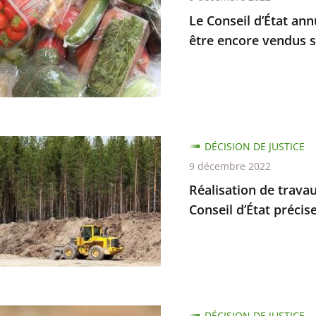
Le Conseil d’État ann
être encore vendus 
s
tés
antes
ion
DÉCISION DE JUSTICE
s
9 décembre 2022
Réalisation de travau
Conseil d’État précise
ion
s
ge
es
ue
s
DÉCISION DE JUSTICE