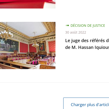
prise
DÉCISION DE JUSTICE
ion
30 août 2022
e
Le juge des référés d
de M. Hassan Iquiou
iqués
d
ion
Charger plus d'artic