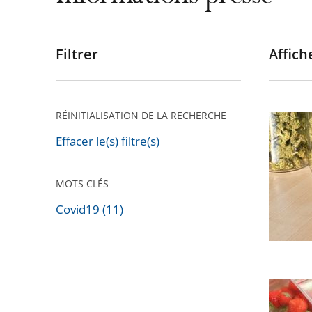
Filtrer
Affiche
Passer
les
filtres
pour
RÉINITIALISATION DE LA RECHERCHE
CBD
arriver
:
Effacer le(s) filtre(s)
après
Annulat
de
MOTS CLÉS
l’arrêté
Covid19 (11)
interdis
Passer
la
les
vente
filtres
des
pour
Le
fleurs
arriver
Conseil