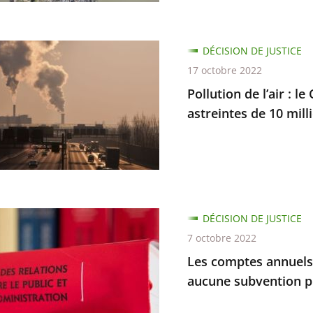
n
DÉCISION DE JUSTICE
17 octobre 2022
Pollution de l’air : l
astreintes de 10 mill
d
es
tions
ne
DÉCISION DE JUSTICE
s
7 octobre 2022
Les comptes annuels 
aucune subvention p
es
on