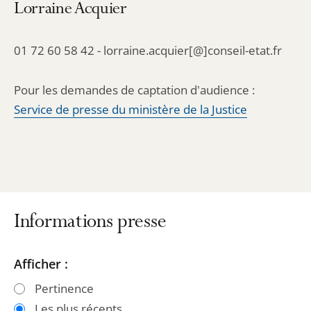
Lorraine Acquier
01 72 60 58 42 - lorraine.acquier[@]conseil-etat.fr
Pour les demandes de captation d'audience :
Service de presse du ministère de la Justice
Informations presse
Passer
Passer
Afficher :
les
les
Pertinence
filtres
filtres
Les plus récents