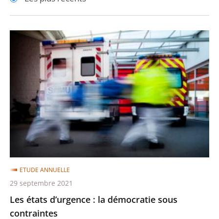
pour
pour
arriver
arriver
après
avant
Les
états
d’urgence
:
la
démocratie
sous
contraintes
ETUDE ANNUELLE
29 septembre 2021
Les états d’urgence : la démocratie sous
contraintes