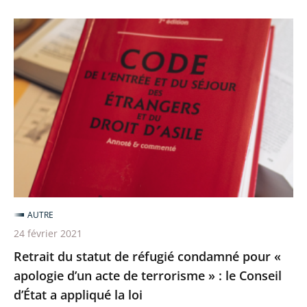
Retrait
du
statut
de
réfugié
condamné
pour
«
apologie
d’un
AUTRE
acte
24 février 2021
de
Retrait du statut de réfugié condamné pour «
terrorisme
apologie d’un acte de terrorisme » : le Conseil
»
d’État a appliqué la loi
: