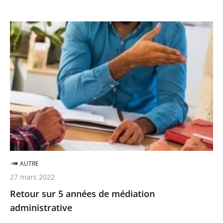
Retour
sur
5
années
de
médiation
administrative
AUTRE
27 mars 2022
Retour sur 5 années de médiation
administrative