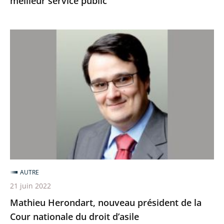
meilleur service public
Mathieu
Herondart,
nouveau
président
de
la
Cour
nationale
du
droit
AUTRE
d’asile
21 juin 2022
Mathieu Herondart, nouveau président de la
Cour nationale du droit d’asile