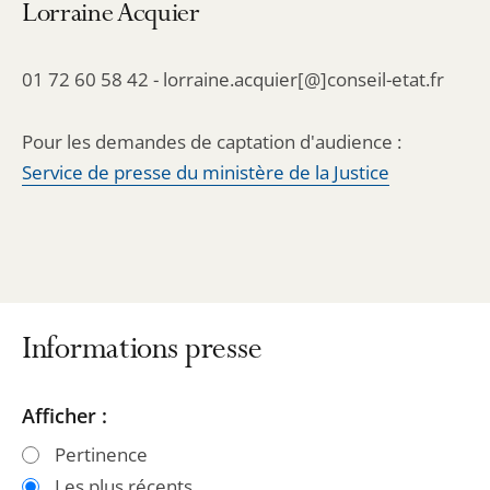
Lorraine Acquier
01 72 60 58 42 - lorraine.acquier[@]conseil-etat.fr
Pour les demandes de captation d'audience :
Service de presse du ministère de la Justice
Informations presse
Passer
Passer
Afficher :
les
les
Pertinence
filtres
filtres
Les plus récents