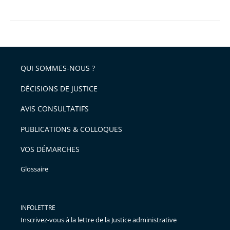
le
Conseil
d’État
a
appliqué
QUI SOMMES-NOUS ?
la
DÉCISIONS DE JUSTICE
loi
AVIS CONSULTATIFS
PUBLICATIONS & COLLOQUES
VOS DÉMARCHES
Glossaire
INFOLETTRE
Inscrivez-vous à la lettre de la Justice administrative