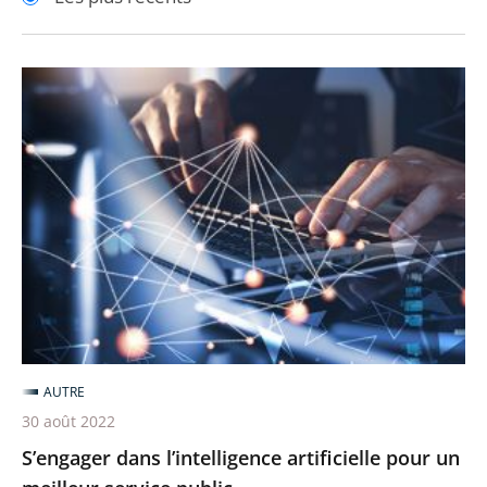
pour
pour
arriver
arriver
après
avant
S’engager
dans
l’intelligence
artificielle
pour
un
meilleur
service
public
AUTRE
30 août 2022
S’engager dans l’intelligence artificielle pour un