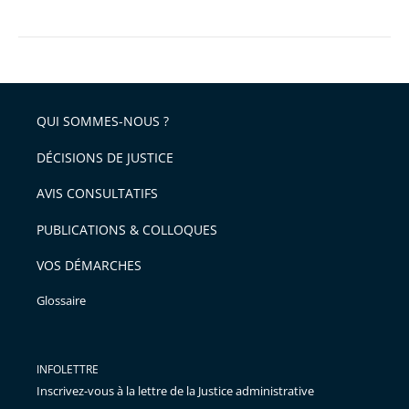
le
Conseil
d’État
a
appliqué
QUI SOMMES-NOUS ?
la
DÉCISIONS DE JUSTICE
loi
AVIS CONSULTATIFS
PUBLICATIONS & COLLOQUES
VOS DÉMARCHES
Glossaire
INFOLETTRE
Inscrivez-vous à la lettre de la Justice administrative