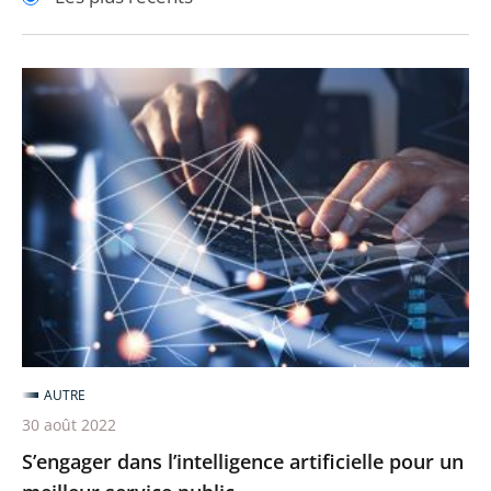
pour
pour
arriver
arriver
après
avant
S’engager
dans
l’intelligence
artificielle
pour
un
meilleur
service
public
AUTRE
30 août 2022
S’engager dans l’intelligence artificielle pour un