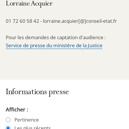
Lorraine Acquier
01 72 60 58 42 - lorraine.acquier[@]conseil-etat.fr
Pour les demandes de captation d'audience :
Service de presse du ministère de la Justice
Informations presse
Passer
Passer
Afficher :
les
les
Pertinence
filtres
filtres
Les plus récents