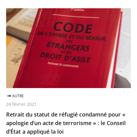
Retrait
du
statut
de
réfugié
condamné
pour
«
apologie
d’un
AUTRE
acte
24 février 2021
de
Retrait du statut de réfugié condamné pour «
terrorisme
apologie d’un acte de terrorisme » : le Conseil
»
d’État a appliqué la loi
: