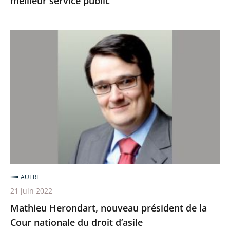
meilleur service public
Mathieu
Herondart,
nouveau
président
de
la
Cour
nationale
du
droit
AUTRE
d’asile
21 juin 2022
Mathieu Herondart, nouveau président de la
Cour nationale du droit d’asile