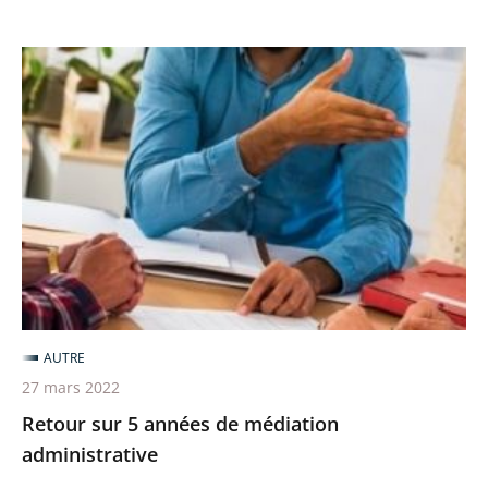
Retour
sur
5
années
de
médiation
administrative
AUTRE
27 mars 2022
Retour sur 5 années de médiation
administrative