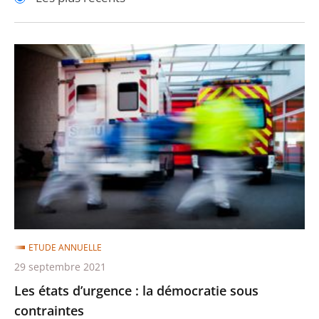
pour
pour
arriver
arriver
après
avant
Les
états
d’urgence
:
la
démocratie
sous
contraintes
ETUDE ANNUELLE
29 septembre 2021
Les états d’urgence : la démocratie sous
contraintes