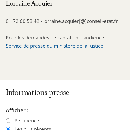
Lorraine Acquier
01 72 60 58 42 - lorraine.acquier[@]conseil-etat.fr
Pour les demandes de captation d'audience :
Service de presse du ministère de la Justice
Informations presse
Passer
Passer
Afficher :
les
les
Pertinence
filtres
filtres
Les plus récents