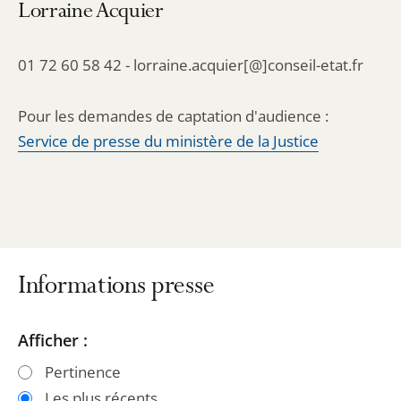
Lorraine Acquier
01 72 60 58 42 - lorraine.acquier[@]conseil-etat.fr
Pour les demandes de captation d'audience :
Service de presse du ministère de la Justice
Informations presse
Passer
Passer
Afficher :
les
les
Pertinence
filtres
filtres
Les plus récents