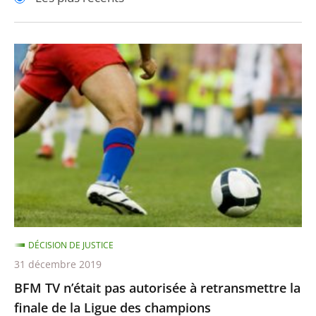
pour
pour
arriver
arriver
après
avant
BFM
TV
n’était
pas
autorisée
à
retransmettre
la
finale
de
DÉCISION DE JUSTICE
la
31 décembre 2019
Ligue
BFM TV n’était pas autorisée à retransmettre la
des
finale de la Ligue des champions
champions