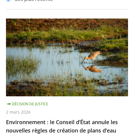
pour
pour
arriver
arriver
après
avant
Environnement
:
le
Conseil
d’État
annule
les
nouvelles
règles
de
DÉCISION DE JUSTICE
création
2 mars 2026
de
Environnement : le Conseil d’État annule les
plans
nouvelles règles de création de plans d’eau
d’eau