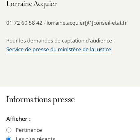
Lorraine Acquier
01 72 60 58 42 - lorraine.acquier[@]conseil-etat.fr
Pour les demandes de captation d'audience :
Service de presse du ministère de la Justice
Informations presse
Passer
Passer
Afficher :
les
les
Pertinence
filtres
filtres
Les plus récents