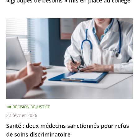
« groupes de besoins » mis en place au collège
mis
en
place
Santé
au
:
collège
deux
médecins
sanctionnés
pour
refus
de
soins
discriminatoire
DÉCISION DE JUSTICE
27 février 2026
Santé : deux médecins sanctionnés pour refus
de soins discriminatoire