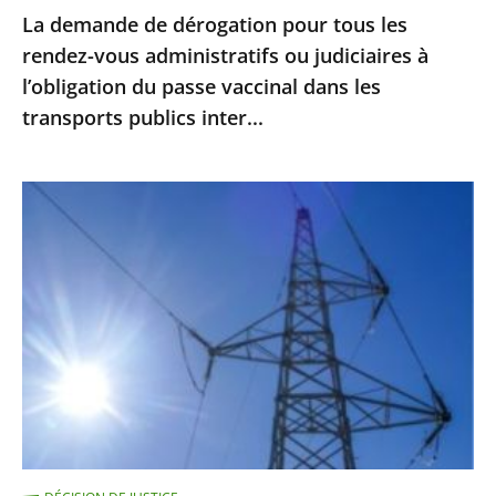
La demande de dérogation pour tous les
à
rendez-vous administratifs ou judiciaires à
l’obligation
l’obligation du passe vaccinal dans les
du
transports publics inter...
passe
vaccinal
dans
Guyane
les
:
transports
les
publics
travaux
inter...
de
la
future
centrale
électrique
du