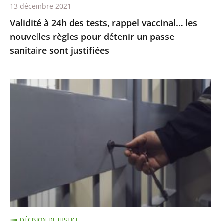
13 décembre 2021
détenir
Validité à 24h des tests, rappel vaccinal… les
un
nouvelles règles pour détenir un passe
passe
sanitaire sont justifiées
sanitaire
sont
justifiées
Garde
à
vue
:
le
juge
des
référés
ordonne
au
DÉCISION DE JUSTICE