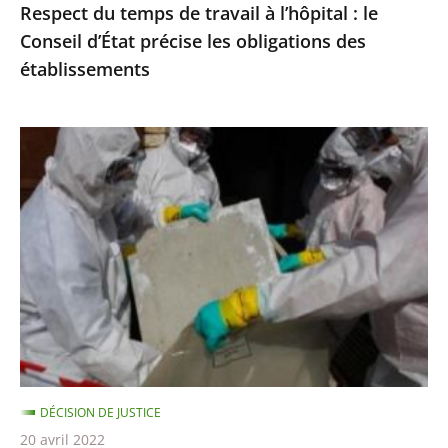
Respect du temps de travail à l’hôpital : le
les
Conseil d’État précise les obligations des
obligations
établissements
des
établissements
Exposition
à
l’amiante
:
le
Conseil
d’État
précise
les
règles
DÉCISION DE JUSTICE
de
20 avril 2022
réparation