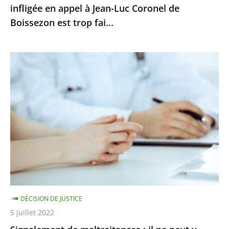
infligée en appel à Jean-Luc Coronel de
en
Boissezon est trop fai...
appel
à
Jean-
Signalement
Luc
de
Coronel
maltraitances
de
:
Boissezon
il
est
ne
trop
peut
fai...
y
avoir
de
DÉCISION DE JUSTICE
poursuites
5 juillet 2022
disciplinaires