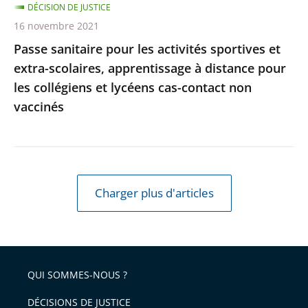
DÉCISION DE JUSTICE
à
16 novembre 2021
distance
Passe sanitaire pour les activités sportives et
pour
extra-scolaires, apprentissage à distance pour
les
les collégiens et lycéens cas-contact non
collégiens
vaccinés
et
lycéens
cas-
contact
non
Charger plus d'articles
vaccinés
QUI SOMMES-NOUS ?
DÉCISIONS DE JUSTICE