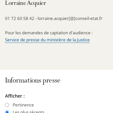
Lorraine Acquier
01 72 60 58 42 - lorraine.acquier[@]conseil-etat.fr
Pour les demandes de captation d'audience :
Service de presse du ministère de la Justice
Informations presse
Passer
Passer
Afficher :
les
les
Pertinence
filtres
filtres
Les plus récents