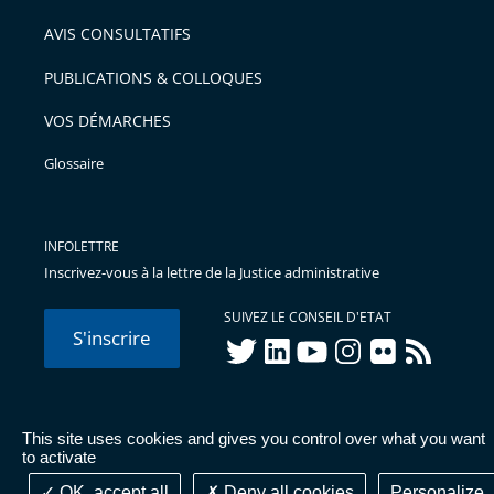
AVIS CONSULTATIFS
PUBLICATIONS & COLLOQUES
VOS DÉMARCHES
Glossaire
INFOLETTRE
Inscrivez-vous à la lettre de la Justice administrative
SUIVEZ LE CONSEIL D'ETAT
S'inscrire
twitter
linkedIn
youtube
instagram
flickr
rss
This site uses cookies and gives you control over what you want
© Conseil d'État 2026 -
Mentions légales
-
Cookies
-
Données
to activate
personnelles
-
Publications administratives
-
Accessibilité :
partiellement conforme
OK, accept all
Deny all cookies
Personalize