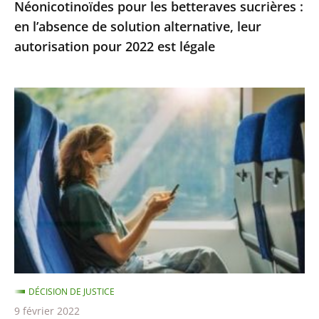
Néonicotinoïdes pour les betteraves sucrières :
autorisation
en l’absence de solution alternative, leur
pour
autorisation pour 2022 est légale
2022
est
légale
La
demande
de
dérogation
pour
tous
les
rendez-
vous
administratifs
DÉCISION DE JUSTICE
ou
9 février 2022
judiciaires