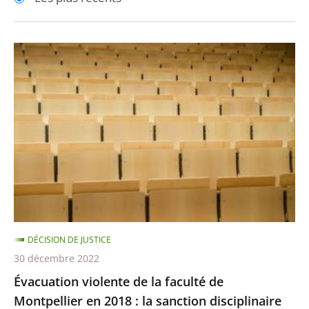
pour
pour
arriver
arriver
après
avant
Évacuation
violente
de
la
faculté
de
Montpellier
en
2018
:
DÉCISION DE JUSTICE
la
30 décembre 2022
sanction
Évacuation violente de la faculté de
disciplinaire
Montpellier en 2018 : la sanction disciplinaire
infligée