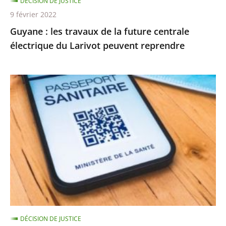
DÉCISION DE JUSTICE
Larivot
9 février 2022
peuvent
Guyane : les travaux de la future centrale
reprendre
électrique du Larivot peuvent reprendre
Validité
à
24h
des
tests,
rappel
vaccinal…
les
nouvelles
règles
DÉCISION DE JUSTICE
pour