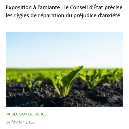
Exposition à l’amiante : le Conseil d’État précise
du
les règles de réparation du préjudice d’anxiété
préjudice
d’anxiété
Néonicotinoïdes
pour
les
betteraves
sucrières
:
en
l’absence
de
solution
DÉCISION DE JUSTICE
alternative,
24 février 2022
leur