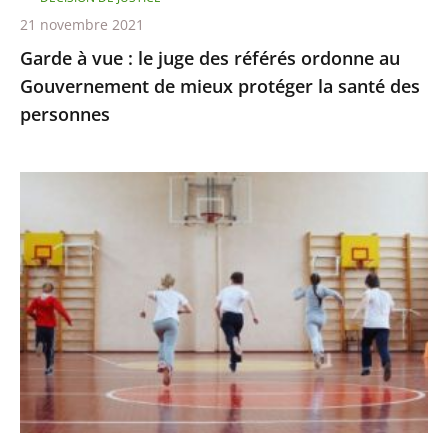
Gouvernement
21 novembre 2021
de
Garde à vue : le juge des référés ordonne au
mieux
Gouvernement de mieux protéger la santé des
protéger
personnes
la
santé
des
Passe
personnes
sanitaire
pour
les
activités
sportives
et
extra-
scolaires,
apprentissage