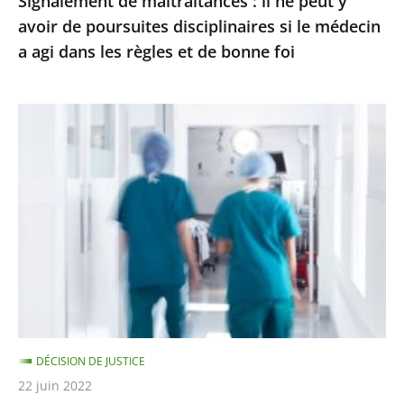
Signalement de maltraitances : il ne peut y
si
avoir de poursuites disciplinaires si le médecin
le
a agi dans les règles et de bonne foi
médecin
a
agi
Respect
dans
du
les
temps
règles
de
et
travail
de
à
bonne
l’hôpital
foi
:
le
Conseil
DÉCISION DE JUSTICE
d’État
22 juin 2022
précise