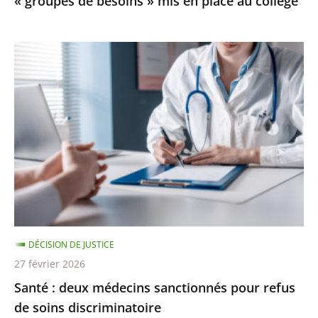
« groupes de besoins » mis en place au collège
mis
en
place
Santé
au
:
collège
deux
médecins
sanctionnés
pour
refus
de
soins
discriminatoire
DÉCISION DE JUSTICE
27 février 2026
Santé : deux médecins sanctionnés pour refus
de soins discriminatoire