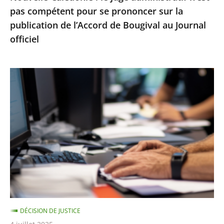
pas compétent pour se prononcer sur la
la
publication de l’Accord de Bougival au Journal
publication
officiel
de
l’Accord
de
Le
Bougival
Conseil
au
d’État
Journal
rejette
officiel
un
recours
contre
la
suspension
d’une
DÉCISION DE JUSTICE
note