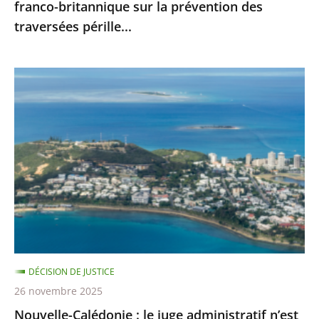
franco-britannique sur la prévention des
franco-
traversées pérille...
britannique
sur
la
Nouvelle-
prévention
Calédonie
des
:
traversées
le
pérille...
juge
administratif
n’est
pas
compétent
pour
DÉCISION DE JUSTICE
se
26 novembre 2025
prononcer
Nouvelle-Calédonie : le juge administratif n’est
sur