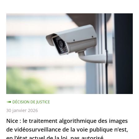
Nice
:
le
traitement
algorithmique
des
images
de
vidéosurveillance
de
DÉCISION DE JUSTICE
la
30 janvier 2026
voie
Nice : le traitement algorithmique des images
publique
de vidéosurveillance de la voie publique n’est,
n’est,
en l’état actuel de la loi, pas autorisé
en