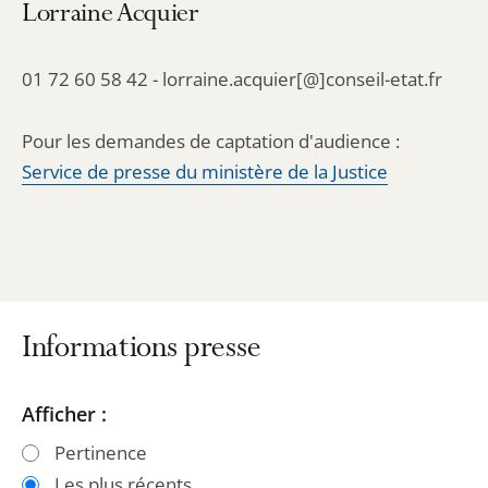
Lorraine Acquier
01 72 60 58 42 - lorraine.acquier[@]conseil-etat.fr
Pour les demandes de captation d'audience :
Service de presse du ministère de la Justice
Informations presse
Passer
Passer
Afficher :
les
les
Pertinence
filtres
filtres
Les plus récents