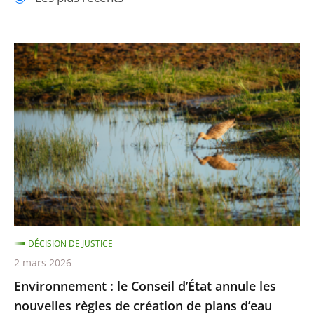
pour
pour
arriver
arriver
après
avant
Environnement
:
le
Conseil
d’État
annule
les
nouvelles
règles
de
DÉCISION DE JUSTICE
création
2 mars 2026
de
Environnement : le Conseil d’État annule les
plans
nouvelles règles de création de plans d’eau
d’eau