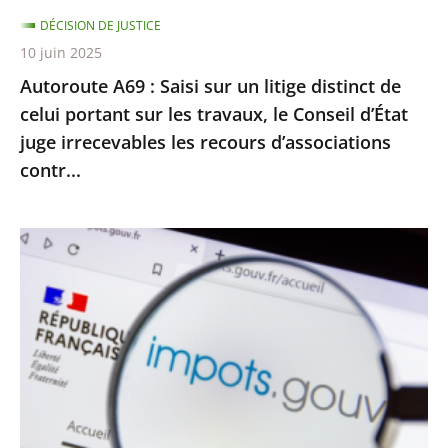
celui
DÉCISION DE JUSTICE
portant
10 juin 2025
sur
Autoroute A69 : Saisi sur un litige distinct de
les
celui portant sur les travaux, le Conseil d’État
travaux,
juge irrecevables les recours d’associations
le
contr...
Conseil
d’État
juge
Impôt
irrecevables
sur
les
le
recours
revenu
d’associations
:
contr...
le
Conseil
d’État