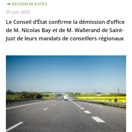
DÉCISION DE JUSTICE
Bay
25 juin 2025
et
Le Conseil d’État confirme la démission d’office
de
de M. Nicolas Bay et de M. Wallerand de Saint-
M.
Just de leurs mandats de conseillers régionaux
Wallerand
de
Saint-
Autoroute
Just
A69
de
:
leurs
Saisi
mandats
sur
de
un
conseillers
litige
régionaux
distinct
de