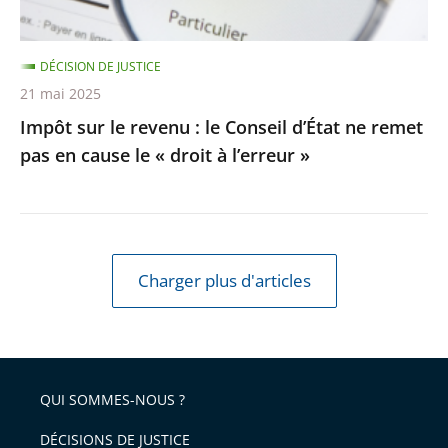
ne
remet
DÉCISION DE JUSTICE
pas
21 mai 2025
en
Impôt sur le revenu : le Conseil d’État ne remet
cause
pas en cause le « droit à l’erreur »
le
«
droit
à
l’erreur
Charger plus d'articles
»
QUI SOMMES-NOUS ?
DÉCISIONS DE JUSTICE