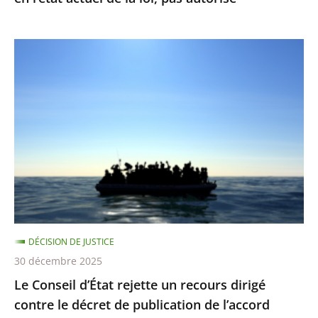
l’état
actuel
Le
de
Conseil
la
d’État
loi,
rejette
pas
un
autorisé
recours
dirigé
contre
le
décret
DÉCISION DE JUSTICE
de
30 décembre 2025
publication
Le Conseil d’État rejette un recours dirigé
de
contre le décret de publication de l’accord
l’accord