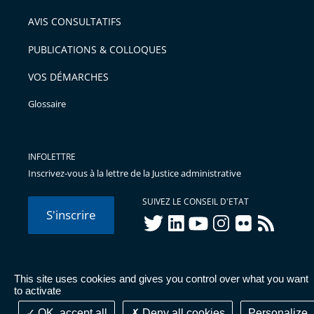
AVIS CONSULTATIFS
PUBLICATIONS & COLLOQUES
VOS DÉMARCHES
Glossaire
INFOLETTRE
Inscrivez-vous à la lettre de la Justice administrative
SUIVEZ LE CONSEIL D'ETAT
S'inscrire
twitter
linkedIn
youtube
instagram
flickr
rss
This site uses cookies and gives you control over what you want
© Conseil d'État 2026 -
Mentions légales
-
Cookies
-
Données
to activate
personnelles
-
Publications administratives
-
Accessibilité :
partiellement conforme
OK, accept all
Deny all cookies
Personalize