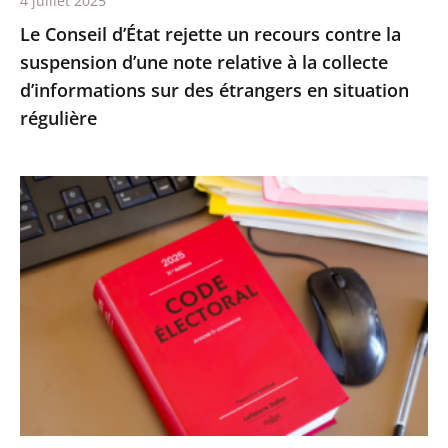
4 juillet 2025
relative
Le Conseil d’État rejette un recours contre la
à
suspension d’une note relative à la collecte
la
d’informations sur des étrangers en situation
collecte
régulière
d’informations
sur
des
Le
étrangers
Conseil
en
d’État
situation
confirme
régulière
la
démission
d’office
de
M.
Nicolas