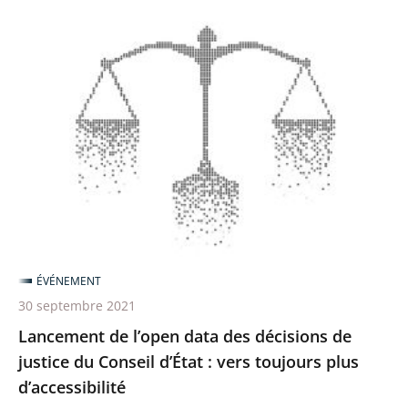
Lancement
de
l’open
data
des
décisions
de
justice
du
Conseil
ÉVÉNEMENT
d’État
30 septembre 2021
:
Lancement de l’open data des décisions de
vers
justice du Conseil d’État : vers toujours plus
toujours
d’accessibilité
plus