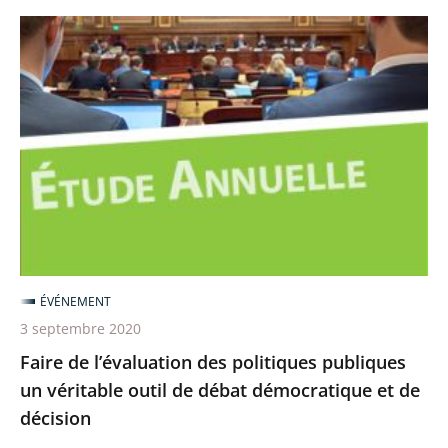
Faire
de
l’évaluation
des
politiques
publiques
un
véritable
outil
de
ÉVÉNEMENT
débat
3 septembre 2020
démocratique
Faire de l’évaluation des politiques publiques
et
un véritable outil de débat démocratique et de
de
décision
décision