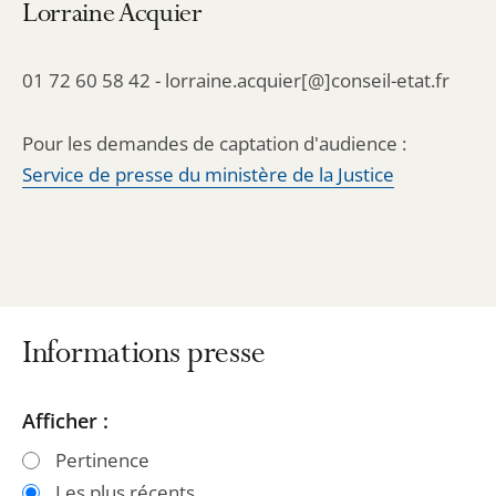
Lorraine Acquier
01 72 60 58 42 - lorraine.acquier[@]conseil-etat.fr
Pour les demandes de captation d'audience :
Service de presse du ministère de la Justice
Informations presse
Passer
Passer
Afficher :
les
les
Pertinence
filtres
filtres
Les plus récents