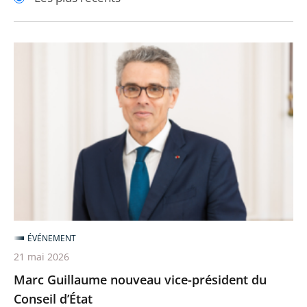
pour
pour
arriver
arriver
après
avant
Marc
Guillaume
nouveau
vice-
président
du
Conseil
d’État
ÉVÉNEMENT
21 mai 2026
Marc Guillaume nouveau vice-président du
Conseil d’État