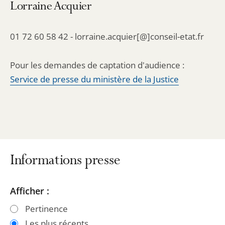
Lorraine Acquier
01 72 60 58 42 - lorraine.acquier[@]conseil-etat.fr
Pour les demandes de captation d'audience :
Service de presse du ministère de la Justice
Informations presse
Passer
Passer
Afficher :
les
les
Pertinence
filtres
filtres
Les plus récents