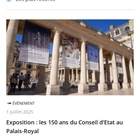
pour
pour
arriver
arriver
après
avant
Exposition
:
les
150
ans
du
Conseil
d'Etat
au
Palais-
ÉVÉNEMENT
Royal
1 juillet 2025
Exposition : les 150 ans du Conseil d'Etat au
Palais-Royal