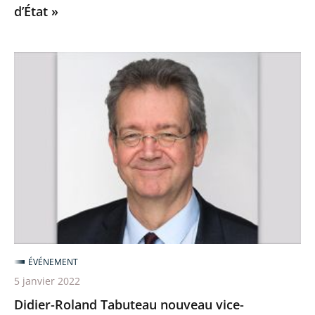
d’État »
rentrée
du
Conseil
Didier-
d’État
Roland
»
Tabuteau
nouveau
vice-
président
du
Conseil
d’État
ÉVÉNEMENT
5 janvier 2022
Didier-Roland Tabuteau nouveau vice-