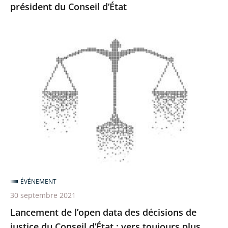
président du Conseil d’État
Lancement
de
l’open
data
des
décisions
de
justice
du
Conseil
ÉVÉNEMENT
d’État
30 septembre 2021
:
Lancement de l’open data des décisions de
vers
justice du Conseil d’État : vers toujours plus
toujours