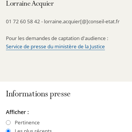
Lorraine Acquier
01 72 60 58 42 - lorraine.acquier[@]conseil-etat.fr
Pour les demandes de captation d'audience :
Service de presse du ministère de la Justice
Informations presse
Passer
Passer
Afficher :
les
les
Pertinence
filtres
filtres
Les plus récents