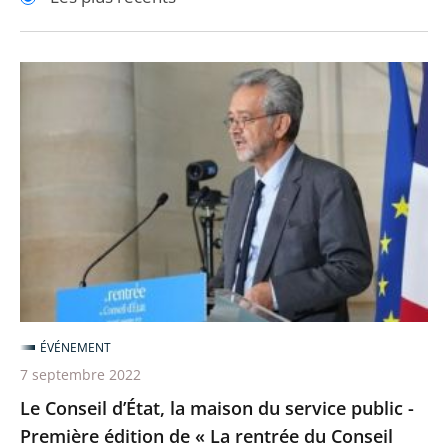
pour
pour
arriver
arriver
après
avant
Le
Conseil
d’État,
la
maison
du
service
public
-
Première
ÉVÉNEMENT
édition
7 septembre 2022
de
Le Conseil d’État, la maison du service public -
«
Première édition de « La rentrée du Conseil
La