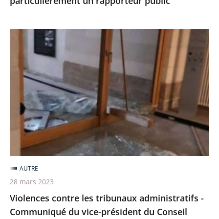
particulièrement un rapporteur public
un
rapporteur
public
Violences
contre
les
tribunaux
administratifs
-
Communiqué
du
vice-
président
AUTRE
du
28 mars 2023
Conseil
Violences contre les tribunaux administratifs -
d'État
Communiqué du vice-président du Conseil