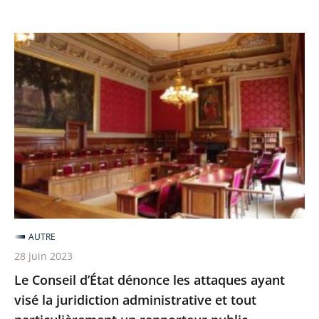
renforcé
Le
Conseil
d’État
dénonce
les
attaques
ayant
visé
la
juridiction
AUTRE
administrative
28 juin 2023
et
Le Conseil d’État dénonce les attaques ayant
tout
visé la juridiction administrative et tout
particulièrement