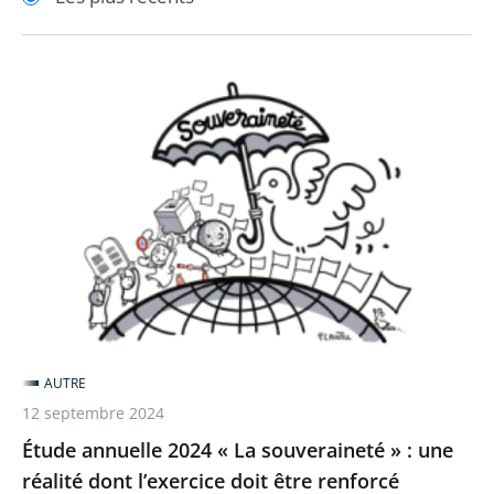
pour
pour
arriver
arriver
après
avant
Étude
annuelle
2024
«
La
souveraineté
»
:
une
réalité
AUTRE
dont
12 septembre 2024
l’exercice
Étude annuelle 2024 « La souveraineté » : une
doit
réalité dont l’exercice doit être renforcé
être