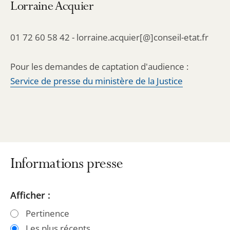
Lorraine Acquier
01 72 60 58 42 - lorraine.acquier[@]conseil-etat.fr
Pour les demandes de captation d'audience :
Service de presse du ministère de la Justice
Informations presse
Passer
Passer
Afficher :
les
les
Pertinence
filtres
filtres
Les plus récents