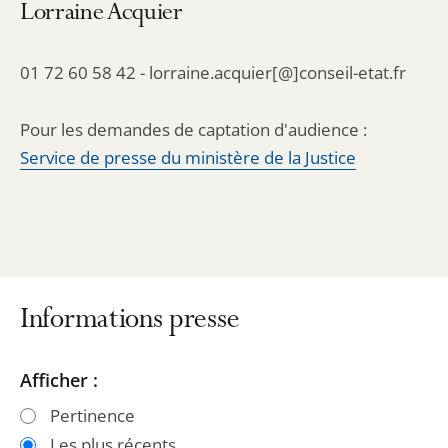
Lorraine Acquier
01 72 60 58 42 - lorraine.acquier[@]conseil-etat.fr
Pour les demandes de captation d'audience :
Service de presse du ministère de la Justice
Informations presse
Passer
Passer
Afficher :
les
les
Pertinence
filtres
filtres
Les plus récents