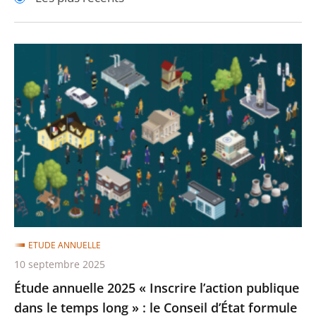
pour
pour
arriver
arriver
après
avant
Étude
annuelle
2025
«
Inscrire
l’action
publique
dans
le
temps
ETUDE ANNUELLE
long
10 septembre 2025
»
Étude annuelle 2025 « Inscrire l’action publique
:
dans le temps long » : le Conseil d’État formule
le