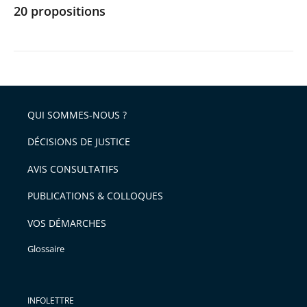
20 propositions
Conseil
d’État
formule
20
propositions
QUI SOMMES-NOUS ?
DÉCISIONS DE JUSTICE
AVIS CONSULTATIFS
PUBLICATIONS & COLLOQUES
VOS DÉMARCHES
Glossaire
INFOLETTRE