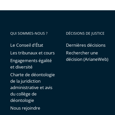
pour
avant
simplifi
et
harmon
leur
QUI SOMMES-NOUS ?
DÉCISIONS DE JUSTICE
prise
en
Le Conseil d'État
Dernières décisions
compte
Les tribunaux et cours
Rechercher une
décision (ArianeWeb)
Engagements égalité
et diversité
Charte de déontologie
de la juridiction
administrative et avis
du collège de
déontologie
Nous rejoindre