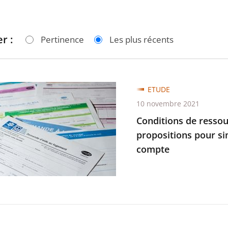
r :
Pertinence
Les plus récents
ons
ETUDE
10 novembre 2021
ces
Conditions de ressour
propositions pour si
compte
es
tions