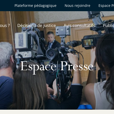
Plateforme pédagogique
Nous rejoindre
Espace P
ous ?
Décisions de justice
Avis consultatifs
Publi
Espace Presse