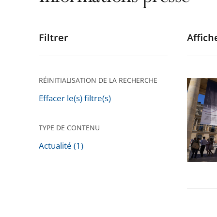
Filtrer
Affiche
Passer
les
filtres
pour
RÉINITIALISATION DE LA RECHERCHE
Exposit
arriver
:
Effacer le(s) filtre(s)
après
les
150
TYPE DE CONTENU
ans
Actualité (1)
du
Passer
Conseil
les
d'Etat
filtres
au
pour
Palais-
arriver