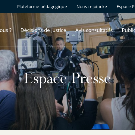
Plateforme pédagogique
Nous rejoindre
Espace P
ous ?
Décisions de justice
Avis consultatifs
Publi
Espace Presse