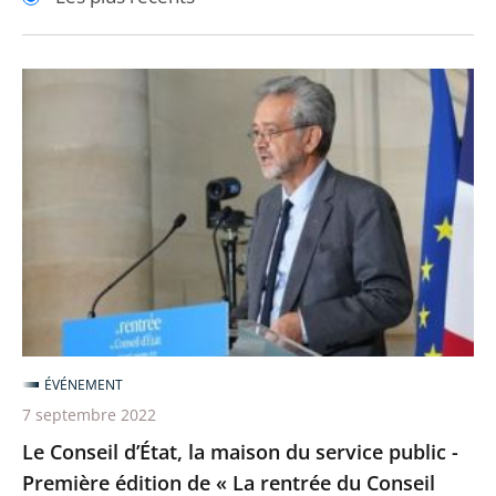
pour
pour
arriver
arriver
après
avant
Le
Conseil
d’État,
la
maison
du
service
public
-
Première
ÉVÉNEMENT
édition
7 septembre 2022
de
Le Conseil d’État, la maison du service public -
«
Première édition de « La rentrée du Conseil
La