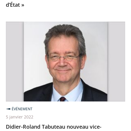
d’État »
rentrée
du
Conseil
Didier-
d’État
Roland
»
Tabuteau
nouveau
vice-
président
du
Conseil
d’État
ÉVÉNEMENT
5 janvier 2022
Didier-Roland Tabuteau nouveau vice-