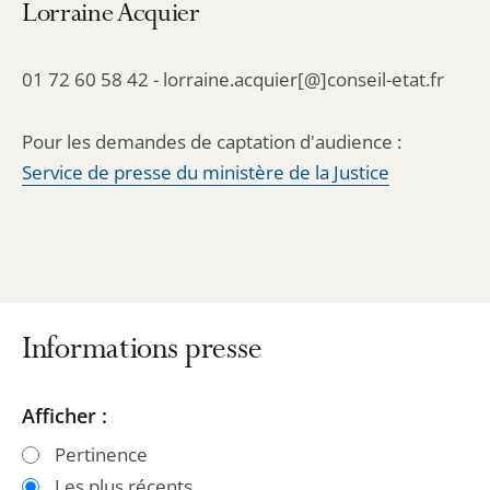
Lorraine Acquier
01 72 60 58 42 - lorraine.acquier[@]conseil-etat.fr
Pour les demandes de captation d'audience :
Service de presse du ministère de la Justice
Informations presse
Passer
Passer
Afficher :
les
les
Pertinence
filtres
filtres
Les plus récents