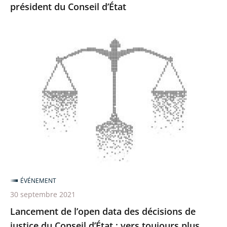
président du Conseil d’État
Lancement
de
l’open
data
des
décisions
de
justice
du
Conseil
ÉVÉNEMENT
d’État
30 septembre 2021
:
Lancement de l’open data des décisions de
vers
justice du Conseil d’État : vers toujours plus
toujours