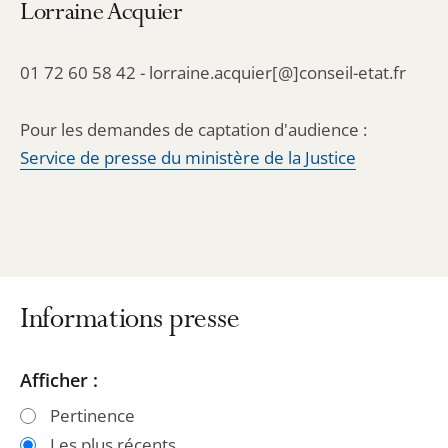
Lorraine Acquier
01 72 60 58 42 - lorraine.acquier[@]conseil-etat.fr
Pour les demandes de captation d'audience :
Service de presse du ministère de la Justice
Informations presse
Passer
Passer
Afficher :
les
les
Pertinence
filtres
filtres
Les plus récents