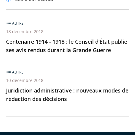
pour
pour
arriver
arriver
après
avant
AUTRE
18 décembre 2018
Centenaire 1914 - 1918 : le Conseil d’État publie
ses avis rendus durant la Grande Guerre
AUTRE
10 décembre 2018
Juridiction administrative : nouveaux modes de
rédaction des décisions