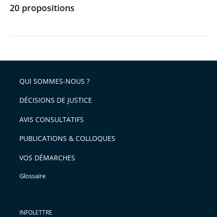
20 propositions
Conseil
d’État
formule
20
propositions
QUI SOMMES-NOUS ?
DÉCISIONS DE JUSTICE
AVIS CONSULTATIFS
PUBLICATIONS & COLLOQUES
VOS DÉMARCHES
Glossaire
INFOLETTRE