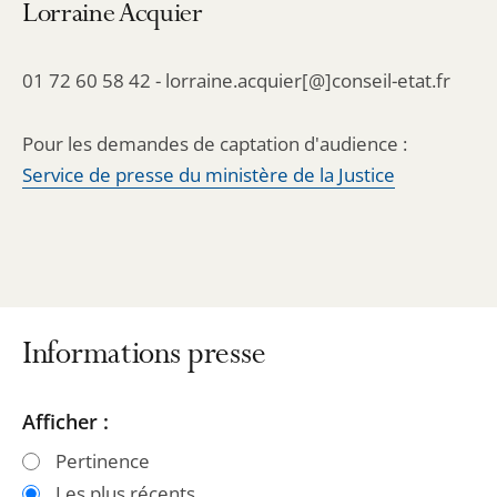
Lorraine Acquier
01 72 60 58 42 - lorraine.acquier[@]conseil-etat.fr
Pour les demandes de captation d'audience :
Service de presse du ministère de la Justice
Informations presse
Passer
Passer
Afficher :
les
les
Pertinence
filtres
filtres
Les plus récents