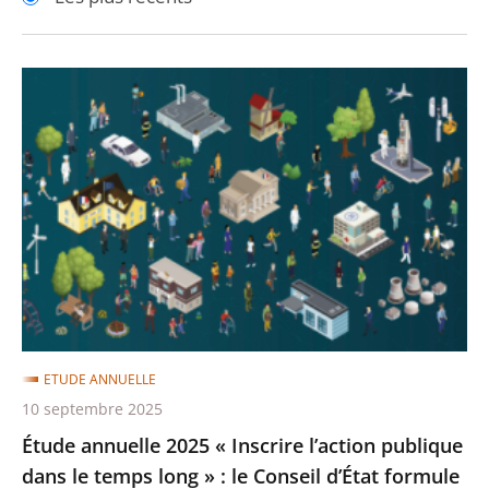
pour
pour
arriver
arriver
après
avant
Étude
annuelle
2025
«
Inscrire
l’action
publique
dans
le
temps
ETUDE ANNUELLE
long
10 septembre 2025
»
Étude annuelle 2025 « Inscrire l’action publique
:
dans le temps long » : le Conseil d’État formule
le