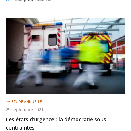
pour
pour
arriver
arriver
après
avant
Les
états
d’urgence
:
la
démocratie
sous
contraintes
ETUDE ANNUELLE
29 septembre 2021
Les états d’urgence : la démocratie sous
contraintes