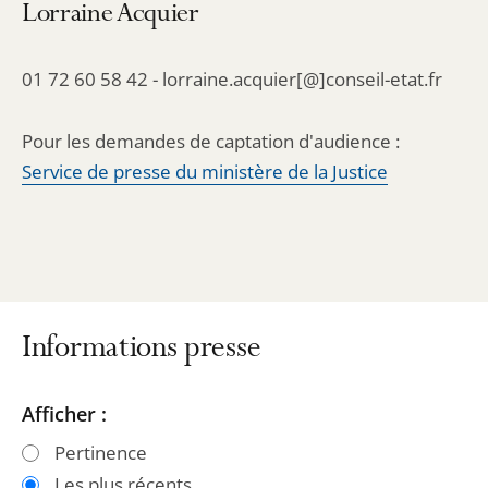
Lorraine Acquier
01 72 60 58 42 - lorraine.acquier[@]conseil-etat.fr
Pour les demandes de captation d'audience :
Service de presse du ministère de la Justice
Informations presse
Passer
Passer
Afficher :
les
les
Pertinence
filtres
filtres
Les plus récents