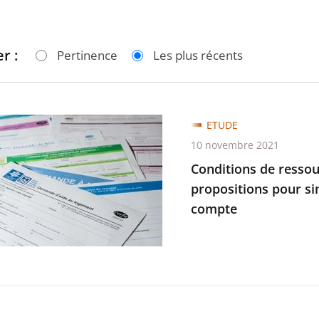
r :
Pertinence
Les plus récents
ons
ETUDE
10 novembre 2021
ces
Conditions de ressour
propositions pour si
compte
es
tions