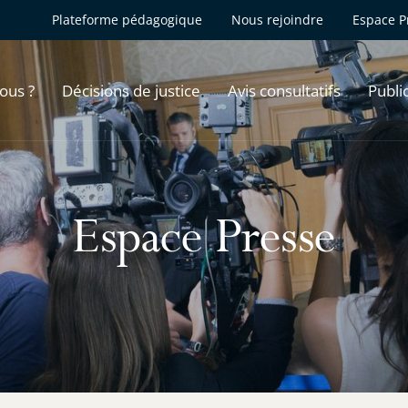
Plateforme pédagogique
Nous rejoindre
Espace P
ous ?
Décisions de justice
Avis consultatifs
Publi
Espace Presse