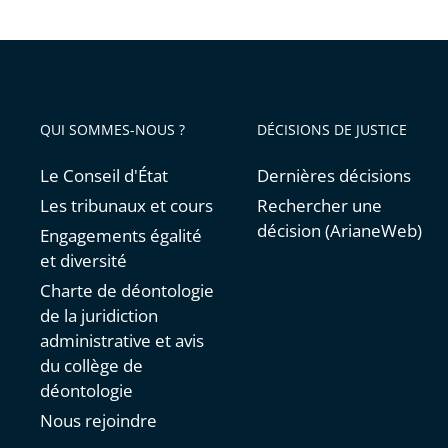
pour
avant
simplifi
et
harmon
leur
QUI SOMMES-NOUS ?
DÉCISIONS DE JUSTICE
prise
en
Le Conseil d'État
Dernières décisions
compte
Les tribunaux et cours
Rechercher une
décision (ArianeWeb)
Engagements égalité
et diversité
Charte de déontologie
de la juridiction
administrative et avis
du collège de
déontologie
Nous rejoindre