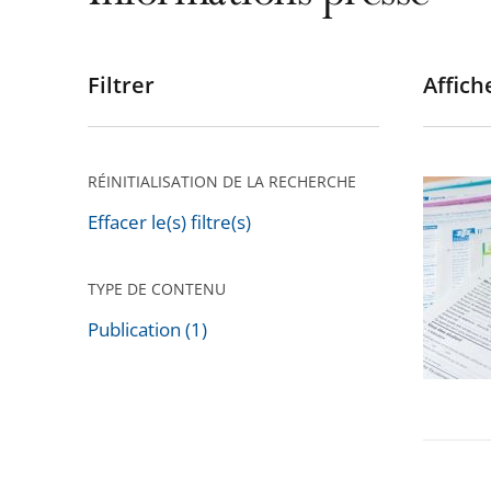
Filtrer
Affiche
Passer
les
filtres
pour
RÉINITIALISATION DE LA RECHERCHE
Conditi
arriver
de
Effacer le(s) filtre(s)
après
ressour
dans
TYPE DE CONTENU
les
Publication (1)
politiqu
Passer
sociales
les
:
filtres
15
pour
proposi
arriver