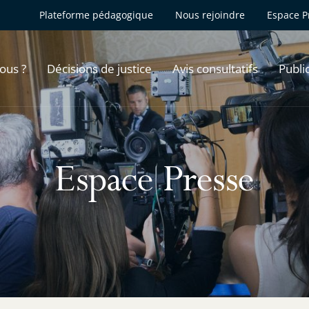
Plateforme pédagogique
Nous rejoindre
Espace P
ous ?
Décisions de justice
Avis consultatifs
Publi
Espace Presse