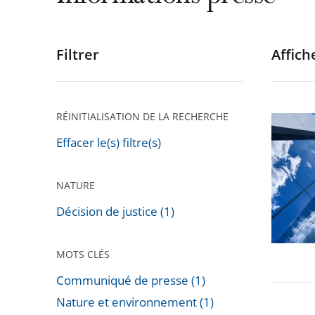
Filtrer
Affiche
Passer
les
filtres
pour
RÉINITIALISATION DE LA RECHERCHE
Appels
arriver
contre
Effacer le(s) filtre(s)
après
les
jugeme
NATURE
relatifs
Décision de justice (1)
à
la
MOTS CLÉS
«
Tour
Communiqué de presse (1)
Triangle
Nature et environnement (1)