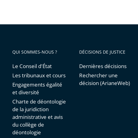
Passer
»
les
filtres
pour
arriver
avant
QUI SOMMES-NOUS ?
DÉCISIONS DE JUSTICE
Le Conseil d'État
Dernières décisions
Les tribunaux et cours
Rechercher une
décision (ArianeWeb)
Engagements égalité
et diversité
Charte de déontologie
de la juridiction
administrative et avis
du collège de
déontologie