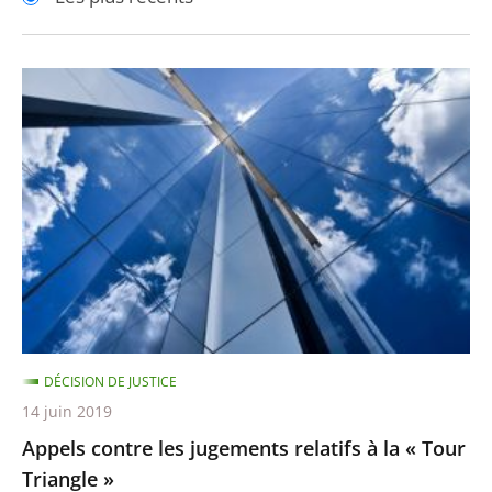
pour
pour
arriver
arriver
après
avant
Appels
contre
les
jugements
relatifs
à
la
«
Tour
Triangle
DÉCISION DE JUSTICE
»
14 juin 2019
Appels contre les jugements relatifs à la « Tour
Triangle »