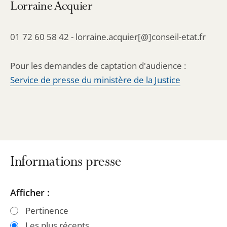
Lorraine Acquier
01 72 60 58 42 - lorraine.acquier[@]conseil-etat.fr
Pour les demandes de captation d'audience :
Service de presse du ministère de la Justice
Informations presse
Passer
Passer
Afficher :
les
les
Pertinence
filtres
filtres
Les plus récents