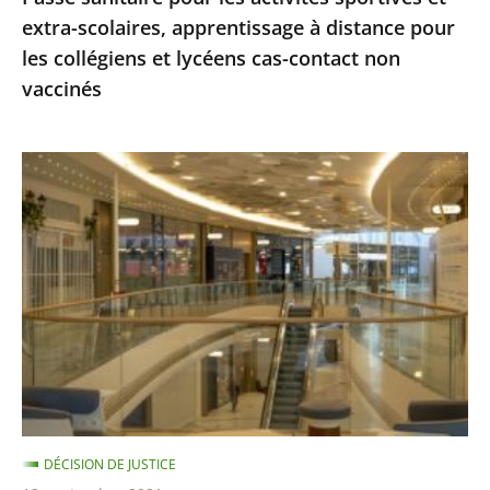
extra-scolaires, apprentissage à distance pour
les
les collégiens et lycéens cas-contact non
collégiens
vaccinés
et
lycéens
cas-
Centres
contact
commerciaux
non
des
vaccinés
Alpes-
Maritimes
:
le
Conseil
d'État
ne
DÉCISION DE JUSTICE
suspend