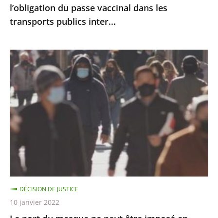
l’obligation du passe vaccinal dans les
du
transports publics inter...
passe
vaccinal
dans
Le
les
port
transports
du
publics
masque
inter...
ne
peut
être
imposé
en
extérieur
DÉCISION DE JUSTICE
qu’à
10 janvier 2022
certaines