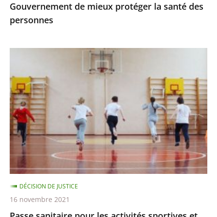
Gouvernement de mieux protéger la santé des
protéger
personnes
la
santé
des
Passe
personnes
sanitaire
pour
les
activités
sportives
et
extra-
scolaires,
apprentissage
DÉCISION DE JUSTICE
à
16 novembre 2021
distance
Passe sanitaire pour les activités sportives et
pour