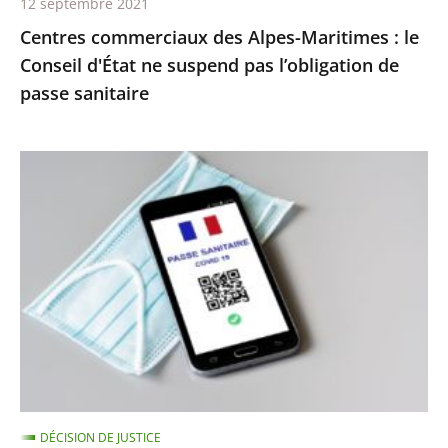
12 septembre 2021
pas
Centres commerciaux des Alpes-Maritimes : le
l’obligation
Conseil d'État ne suspend pas l’obligation de
de
passe sanitaire
passe
sanitaire
Le
juge
des
référés
du
Conseil
d’État
ne
suspend
pas
DÉCISION DE JUSTICE
l’extension