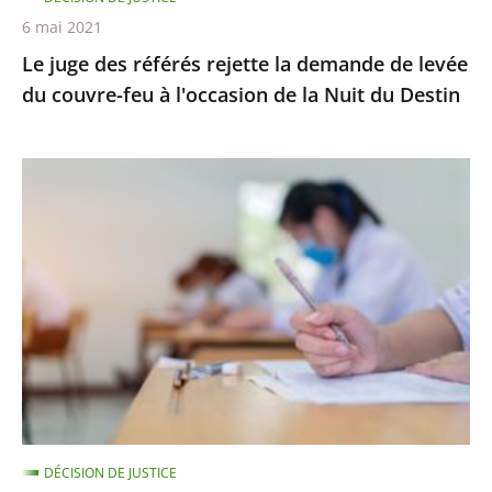
couvre-
6 mai 2021
feu
Le juge des référés rejette la demande de levée
à
du couvre-feu à l'occasion de la Nuit du Destin
l'occasion
de
la
Épreuves
Nuit
de
du
BTS
Destin
:
le
juge
des
référés
ne
suspend
DÉCISION DE JUSTICE
pas