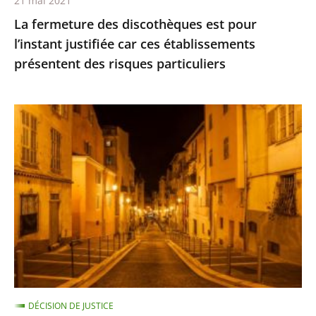
21 mai 2021
présentent
La fermeture des discothèques est pour
des
l’instant justifiée car ces établissements
risques
présentent des risques particuliers
particuliers
Les
restrictions
de
déplacement
ne
sont
pas
suspendues
pour
les
DÉCISION DE JUSTICE
personnes