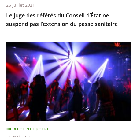
26 juillet 2021
du
Le juge des référés du Conseil d’État ne
passe
suspend pas l’extension du passe sanitaire
sanitaire
La
fermeture
des
discothèques
est
pour
l’instant
justifiée
car
ces
DÉCISION DE JUSTICE
établissements