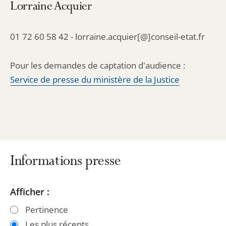
Lorraine Acquier
01 72 60 58 42 - lorraine.acquier[@]conseil-etat.fr
Pour les demandes de captation d'audience :
Service de presse du ministère de la Justice
Informations presse
Passer
Passer
Afficher :
les
les
Pertinence
filtres
filtres
Les plus récents