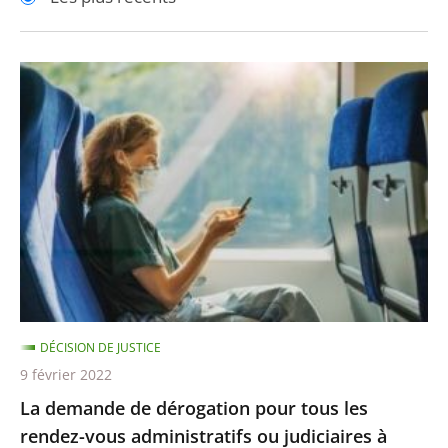
pour
pour
arriver
arriver
après
avant
La
demande
de
dérogation
pour
tous
les
rendez-
vous
administratifs
DÉCISION DE JUSTICE
ou
9 février 2022
judiciaires
La demande de dérogation pour tous les
à
rendez-vous administratifs ou judiciaires à
l’obligation