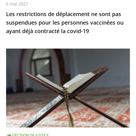
6 mai 2021
vaccinées
Les restrictions de déplacement ne sont pas
ou
suspendues pour les personnes vaccinées ou
ayant
ayant déjà contracté la covid-19
déjà
contracté
la
Le
covid-
juge
19
des
référés
rejette
la
demande
de
levée
du
DÉCISION DE JUSTICE