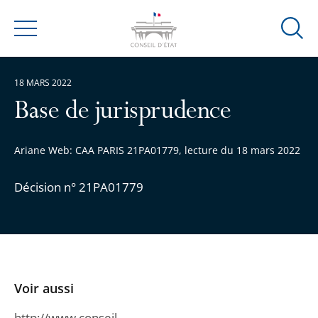
Ouvrir
Menu
la
modal
18 MARS 2022
de
reche
Base de jurisprudence
Ariane Web: CAA PARIS 21PA01779, lecture du 18 mars 2022
Décision n° 21PA01779
Voir aussi
http://www.conseil-