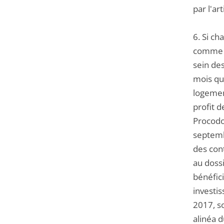
par l'ar
6. Si ch
comme il
sein de
mois qui
logement
profit d
Procodo
septemb
des con
au dossi
bénéfici
investi
2017, so
alinéa 