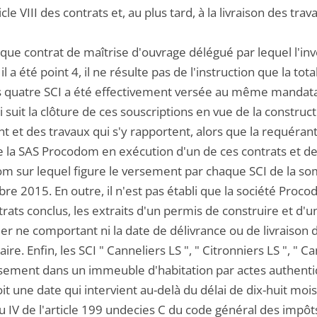
ticle VIII des contrats et, au plus tard, à la livraison des trav
aque contrat de maîtrise d'ouvrage délégué par lequel l'inv
 a été point 4, il ne résulte pas de l'instruction que la tot
s quatre SCI a été effectivement versée au même mandatair
 suit la clôture de ces souscriptions en vue de la construc
 et des travaux qui s'y rapportent, alors que la requéran
e la SAS Procodom en exécution d'un de ces contrats et de 
m sur lequel figure le versement par chaque SCI de la s
re 2015. En outre, il n'est pas établi que la société Pro
trats conclus, les extraits d'un permis de construire et d
er ne comportant ni la date de délivrance ou de livraison d
aire. Enfin, les SCI " Canneliers LS ", " Citronniers LS ", " 
ssement dans un immeuble d'habitation par actes authent
it une date qui intervient au-delà du délai de dix-huit mois
du IV de l'article 199 undecies C du code général des impô