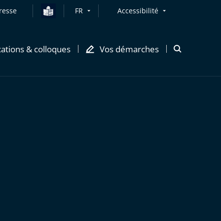
resse
FR
Accessibilité
cations & colloques
Vos démarches
Ouvrir
la
modale
de
recherche