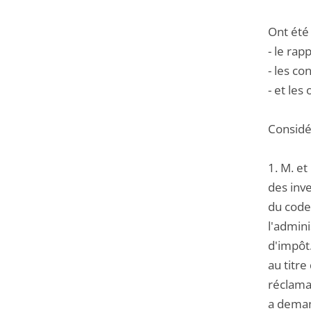
Ont été
- le rap
- les co
- et les
Considér
1. M. et
des inve
du code 
l'admin
d'impôt.
au titr
réclamat
a deman