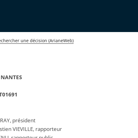
echercher une décision (ArianeWeb)
 NANTES
T01691
RAY, président
stien VIEVILLE, rapporteur
NU, rapporteur public