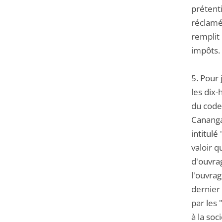
prétent
réclamés
remplit 
impôts.
5. Pour 
les dix-
du code 
Cananga
intitulé
valoir q
d'ouvra
l'ouvrag
dernier 
par les 
à la soc