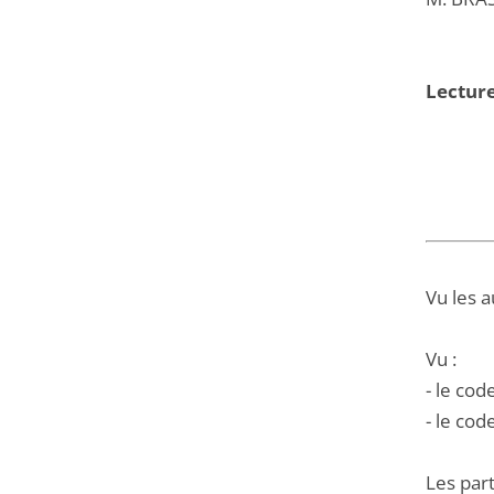
Lecture
Vu les a
Vu :
- le cod
- le cod
Les part