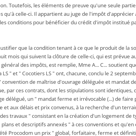
ion. Toutefois, les éléments de preuve qu'une seule partie
 qu'à celle-ci. Il appartient au juge de l'impôt d'apprécier
les conditions pour bénéficier du crédit d'impôt institué p
justifier que la condition tenant à ce que le produit de la 
huit mois qui suivent la clôture de celle-ci, qui est prévue 
général des impôts, est remplie, Mme A... C... soutient que l
 LS " et " Cocotiers LS " ont, chacune, conclu le 2 septe
 " convention de maîtrise d'ouvrage déléguée et mandat de 
ue, par ces contrats, dont les stipulations sont identiques
ge délégué, un " mandat ferme et irrévocable (...) de fair
e et aux délais et prix convenus, à la recherche d'un terrain
des travaux " consistant en la création d'un logement de t
" plans et descriptifs annexés " à ces conventions et qu'en
iété Procodom un prix " global, forfaitaire, ferme et défini