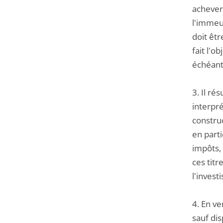
achever 
l'immeub
doit êtr
fait l'o
échéant,
3. Il ré
interpré
constru
en parti
impôts, 
ces titr
l'invest
4. En ve
sauf dis