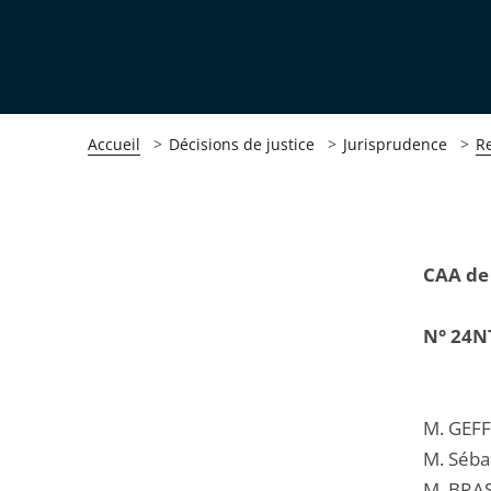
Accueil
Décisions de justice
Jurisprudence
R
Passer
Passer
CAA de
la
la
navigation
navigation
N° 24N
de
de
l'article
l'article
pour
pour
M. GEFF
arriver
arriver
M. Séba
après
avant
M. BRAS