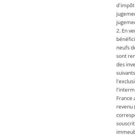
d'impôt 
jugemen
jugemen
2. En ve
bénéfici
neufs d
sont rem
des inve
suivants
l'exclus
l'interm
France a
revenu (
correspo
souscrit
immeuble