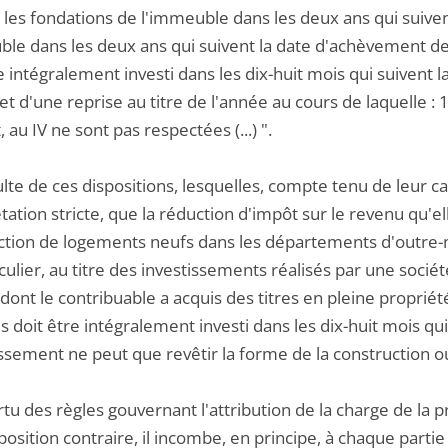
les fondations de l'immeuble dans les deux ans qui suivent
le dans les deux ans qui suivent la date d'achèvement des f
e intégralement investi dans les dix-huit mois qui suivent la
bjet d'une reprise au titre de l'année au cours de laquelle :
 au IV ne sont pas respectées (...) ".
sulte de ces dispositions, lesquelles, compte tenu de leur 
tation stricte, que la réduction d'impôt sur le revenu qu'el
ction de logements neufs dans les départements d'outre-m
culier, au titre des investissements réalisés par une socié
dont le contribuable a acquis des titres en pleine propriété
es doit être intégralement investi dans les dix-huit mois qui 
issement ne peut que revêtir la forme de la construction o
rtu des règles gouvernant l'attribution de la charge de la p
position contraire, il incombe, en principe, à chaque partie