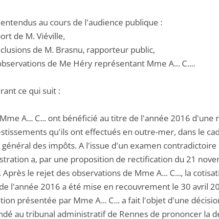
 entendus au cours de l'audience publique :
port de M. Viéville,
nclusions de M. Brasnu, rapporteur public,
 observations de Me Héry représentant Mme A... C....
ant ce qui suit :
 Mme A... C... ont bénéficié au titre de l'année 2016 d'une
stissements qu'ils ont effectués en outre-mer, dans le cadr
général des impôts. A l'issue d'un examen contradictoire d
istration a, par une proposition de rectification du 21 no
 Après le rejet des observations de Mme A... C..., la cotis
e de l'année 2016 a été mise en recouvrement le 30 avril 
ion présentée par Mme A... C... a fait l'objet d'une décisi
dé au tribunal administratif de Rennes de prononcer la d