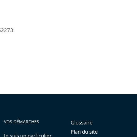
/62273
VOS DÉMARCHES
Glossaire
Plan du site
Je suis un particulier