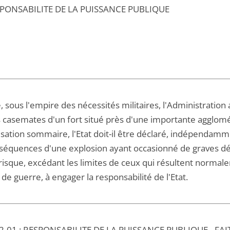
ESPONSABILITE DE LA PUISSANCE PUBLIQUE
, sous l'empire des nécessités militaires, l'Administrati
s casemates d'un fort situé près d'une importante agglomér
isation sommaire, l'Etat doit-il être déclaré, indépendam
séquences d'une explosion ayant occasionné de graves dégâ
 risque, excédant les limites de ceux qui résultent normal
t de guerre, à engager la responsabilité de l'Etat.
2-01 : RESPONSABILITE DE LA PUISSANCE PUBLIQUE - F