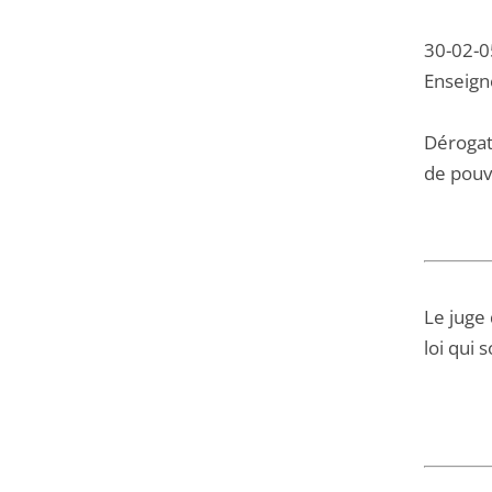
30-02-0
Enseign
Dérogati
de pouvo
Le juge 
loi qui 