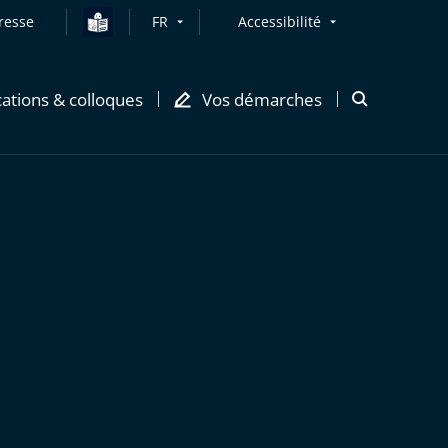
resse
FR
Accessibilité
cations & colloques
Vos démarches
Ouvrir
la
modale
de
recherche