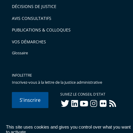
DÉCISIONS DE JUSTICE
AVIS CONSULTATIFS
PUBLICATIONS & COLLOQUES
VOS DÉMARCHES
Glossaire
INFOLETTRE
Inscrivez-vous à la lettre de la Justice administrative
SUIVEZ LE CONSEIL D'ETAT
S'inscrire
twitter
linkedIn
youtube
instagram
flickr
rss
This site uses cookies and gives you control over what you want
© Conseil d'État 2026 -
Mentions légales
-
Cookies
-
Données
to activate