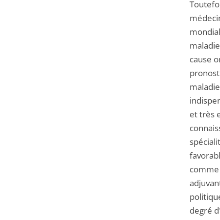
Toutefo
médecin
mondiale
maladie
cause o
pronosti
maladies
indispen
et très 
connais
spéciali
favorabl
comme l
adjuvant
politiqu
degré d