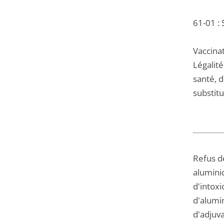
61-01 : 
Vaccinat
Légalité
santé, d
substitu
Refus d
alumini
d'intox
d'alumi
d'adjuv