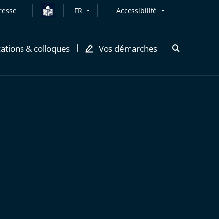
resse
FR
Accessibilité
cations & colloques
Vos démarches
Ouvrir
la
modale
de
recherche