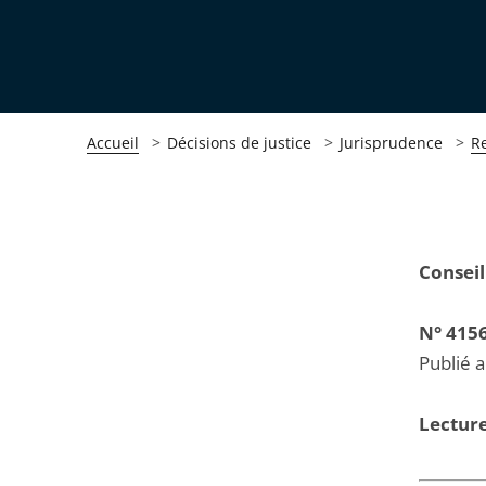
Accueil
Décisions de justice
Jurisprudence
R
Passer
Passer
Conseil
la
la
navigation
navigation
N° 415
de
de
Publié 
l'article
l'article
pour
pour
Lecture
arriver
arriver
après
avant