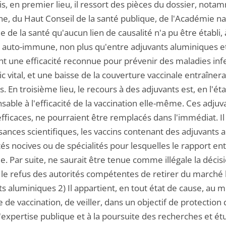
is, en premier lieu, il ressort des pièces du dossier, not
e, du Haut Conseil de la santé publique, de l'Académie na
 de la santé qu'aucun lien de causalité n'a pu être établi,
 auto-immune, non plus qu'entre adjuvants aluminiques et 
nt une efficacité reconnue pour prévenir des maladies inf
c vital, et une baisse de la couverture vaccinale entraînera
. En troisième lieu, le recours à des adjuvants est, en l'ét
sable à l'efficacité de la vaccination elle-même. Ces adjuva
efficaces, ne pourraient être remplacés dans l'immédiat. Il
sances scientifiques, les vaccins contenant des adjuvants 
tés nocives ou de spécialités pour lesquelles le rapport ent
e. Par suite, ne saurait être tenue comme illégale la déci
e refus des autorités compétentes de retirer du marché le
s aluminiques 2) Il appartient, en tout état de cause, au min
e de vaccination, de veiller, dans un objectif de protection
'expertise publique et à la poursuite des recherches et ét